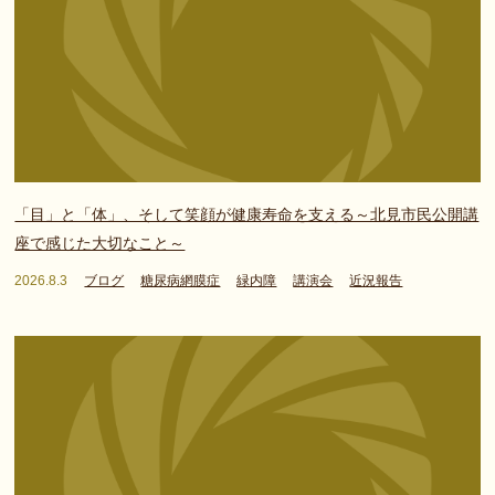
「目」と「体」、そして笑顔が健康寿命を支える～北見市民公開講
座で感じた大切なこと～
2026.8.3
ブログ
糖尿病網膜症
緑内障
講演会
近況報告