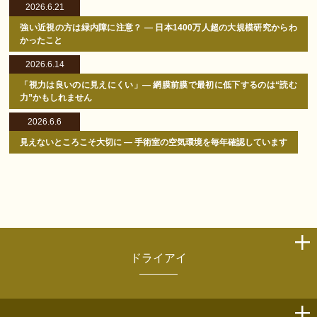
2026.6.21
強い近視の方は緑内障に注意？ ― 日本1400万人超の大規模研究からわ
かったこと
2026.6.14
「視力は良いのに見えにくい」― 網膜前膜で最初に低下するのは“読む
力”かもしれません
2026.6.6
見えないところこそ大切に ― 手術室の空気環境を毎年確認しています
ドライアイ