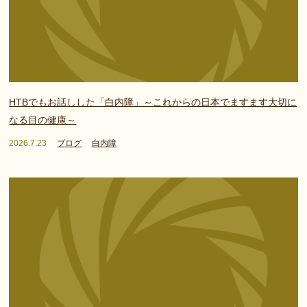
HTBでもお話しした「白内障」～これからの日本でますます大切に
なる目の健康～
2026.7.23
ブログ
白内障