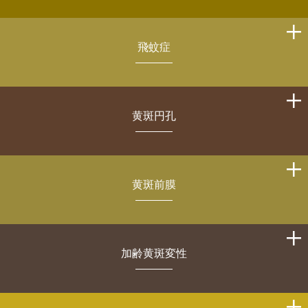
飛蚊症
黄斑円孔
黄斑前膜
加齢黄斑変性