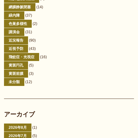
網膜静脈閉塞
(14)
緑内障
(37)
色覚多様性
(2)
講演会
(31)
近況報告
(90)
近視予防
(43)
飛蚊症・光視症
(16)
黄斑円孔
(5)
黄斑前膜
(3)
未分類
(12)
アーカイブ
2026年8月
(1)
2026年7月
(5)