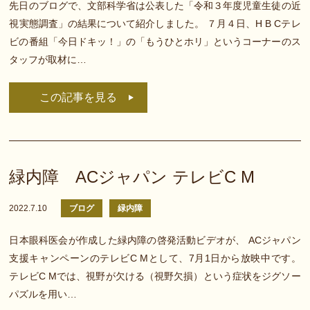
先日のブログで、文部科学省は公表した「令和３年度児童生徒の近
視実態調査」の結果について紹介しました。 ７月４日、H B Cテレ
ビの番組「今日ドキッ！」の「もうひとホリ」というコーナーのス
タッフが取材に…
この記事を見る
緑内障 ACジャパン テレビC M
2022.7.10
ブログ
緑内障
日本眼科医会が作成した緑内障の啓発活動ビデオが、 ACジャパン
支援キャンペーンのテレビC Mとして、7月1日から放映中です。
テレビC Mでは、視野が欠ける（視野欠損）という症状をジグソー
パズルを用い…