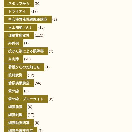
スタッフから
(5)
ドライアイ
(17)
中心性漿液性網脈絡膜症
(2)
人工知能（AI）
(16)
加齢黄斑変性
(115)
外斜視
(1)
抗がん剤による眼障害
(2)
白内障
(28)
看護からのお知らせ
(1)
眼精疲労
(12)
糖尿病網膜症
(56)
紫外線
(3)
紫外線、ブルーライト
(6)
網膜前膜
(4)
網膜剥離
(17)
網膜動脈閉塞
(8)
網膜色素変性症
(7)