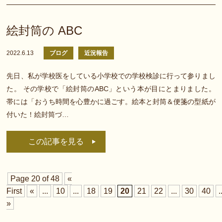
絵封筒の ABC
2022.6.13
ブログ
近況報告
先日、私が学校医をしている小学校での学校検診に行って参りまし
た。 その学校で「絵封筒のABC」という本が目にとまりました。
帯には「おうち時間を心豊かに過ごす。絵本と封筒＆便箋の型紙が
付いた！絵封筒づ…
この記事を見る
Page 20 of 48
«
First
«
...
10
...
18
19
20
21
22
...
30
40
.
»