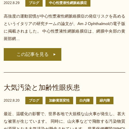
2022.8.29
ブログ
中心性漿液性網脈絡膜症
高強度の運動習慣が中心性漿液性網脈絡膜症の発症リスクを高める
というイタリアの研究チームの論文が、Am J Ophthalmolの電子版
に掲載されました。 中心性漿液性網脈絡膜症は、網膜中央部の黄
斑部網…
この記事を見る
大気汚染と加齢性眼疾患
2022.8.20
ブログ
加齢黄斑変性
白内障
緑内障
最近、温暖化の影響で、世界各地で大規模な山火事が発生し、甚大
な被害が生じています。 同時に、山火事などで飛散する汚染物質
が原因となる大気汚染が懸念されています。 世界保健機関(WHO)