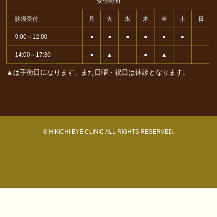
受付時間
診療受付
月
火
水
木
金
土
日
9:00～12:00
●
●
●
●
●
●
-
14:00～17:30
●
▲
-
●
▲
-
-
▲は手術日になります。また日曜・祝日は休診となります。
© HIKICHI EYE CLINIC ALL RIGHTS RESERVED.