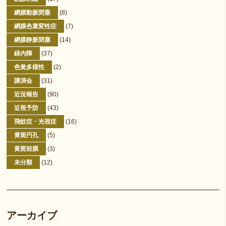
網膜動脈閉塞
(8)
網膜色素変性症
(7)
網膜静脈閉塞
(14)
緑内障
(37)
色覚多様性
(2)
講演会
(31)
近況報告
(90)
近視予防
(43)
飛蚊症・光視症
(16)
黄斑円孔
(5)
黄斑前膜
(3)
未分類
(12)
アーカイブ