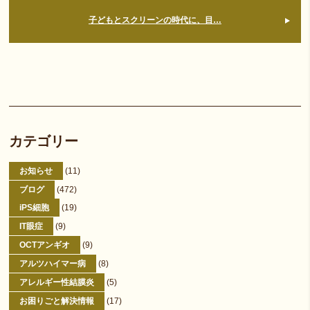
子どもとスクリーンの時代に、目…
カテゴリー
お知らせ
(11)
ブログ
(472)
iPS細胞
(19)
IT眼症
(9)
OCTアンギオ
(9)
アルツハイマー病
(8)
アレルギー性結膜炎
(5)
お困りごと解決情報
(17)