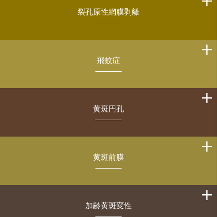
裂孔原性網膜剥離
飛蚊症
黄斑円孔
黄斑前膜
加齢黄斑変性