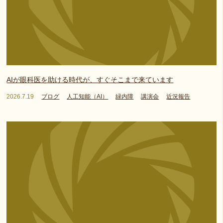
AIが眼科医を助ける時代が、すぐそこまで来ています
2026.7.19
ブログ
人工知能（AI）
緑内障
講演会
近況報告