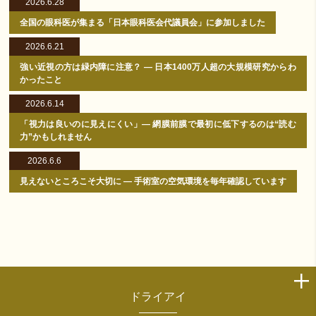
2026.6.28
全国の眼科医が集まる「日本眼科医会代議員会」に参加しました
2026.6.21
強い近視の方は緑内障に注意？ ― 日本1400万人超の大規模研究からわ
かったこと
2026.6.14
「視力は良いのに見えにくい」― 網膜前膜で最初に低下するのは“読む
力”かもしれません
2026.6.6
見えないところこそ大切に ― 手術室の空気環境を毎年確認しています
ドライアイ