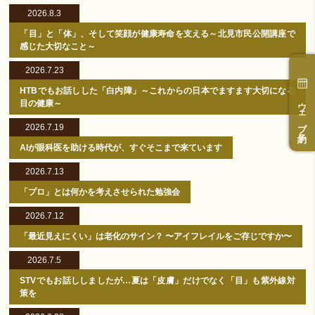
2026.8.3
「目」と「体」、そして笑顔が健康寿命を支える～北見市民公開講座で
感じた大切なこと～
2026.7.23
HTBでもお話しした「白内障」～これからの日本でますます大切になる
ウェブ予約
目の健康～
2026.7.19
AIが眼科医を助ける時代が、すぐそこまで来ています
2026.7.13
「プロ」とは何かを考えさせられた勉強会
2026.7.12
「最近見えにくい」は老化のサイン？ 〜アイフレイルをご存じですか〜
2026.7.5
STVでもお話ししましたが…夏は「皮膚」だけでなく「目」も紫外線対
策を