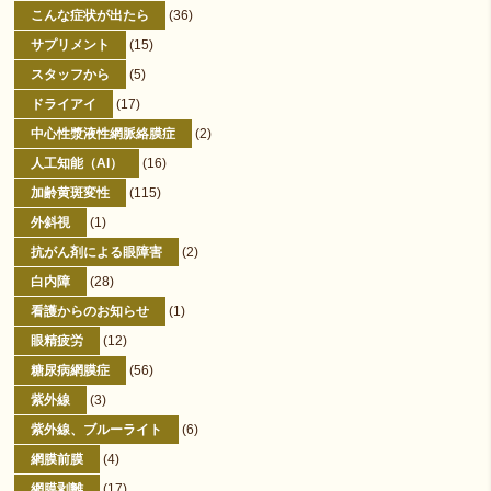
こんな症状が出たら
(36)
サプリメント
(15)
スタッフから
(5)
ドライアイ
(17)
中心性漿液性網脈絡膜症
(2)
人工知能（AI）
(16)
加齢黄斑変性
(115)
外斜視
(1)
抗がん剤による眼障害
(2)
白内障
(28)
看護からのお知らせ
(1)
眼精疲労
(12)
糖尿病網膜症
(56)
紫外線
(3)
紫外線、ブルーライト
(6)
網膜前膜
(4)
網膜剥離
(17)