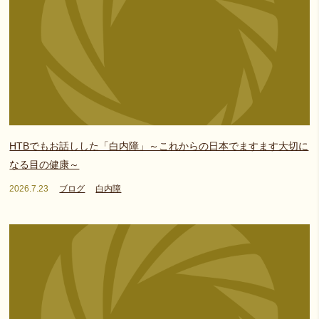
HTBでもお話しした「白内障」～これからの日本でますます大切に
なる目の健康～
2026.7.23
ブログ
白内障