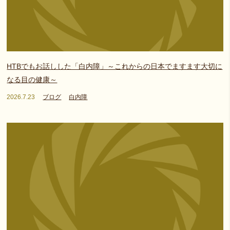
HTBでもお話しした「白内障」～これからの日本でますます大切に
なる目の健康～
2026.7.23
ブログ
白内障