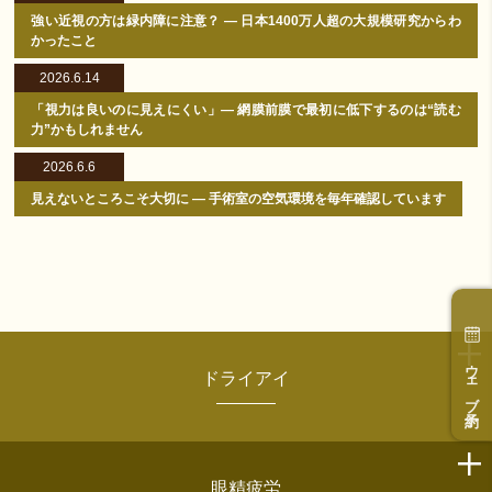
強い近視の方は緑内障に注意？ ― 日本1400万人超の大規模研究からわ
かったこと
2026.6.14
「視力は良いのに見えにくい」― 網膜前膜で最初に低下するのは“読む
力”かもしれません
2026.6.6
見えないところこそ大切に ― 手術室の空気環境を毎年確認しています
ウェブ予約
ドライアイ
眼精疲労