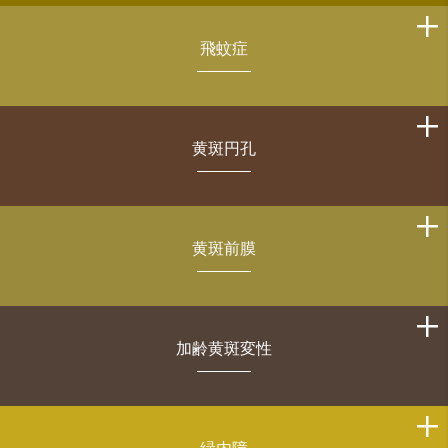
飛蚊症
黄斑円孔
黄斑前膜
加齢黄斑変性