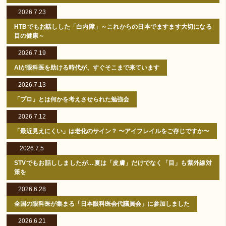
2026.7.23
HTBでもお話しした「白内障」～これからの日本でますます大切になる
目の健康～
2026.7.19
AIが眼科医を助ける時代が、すぐそこまで来ています
2026.7.13
「プロ」とは何かを考えさせられた勉強会
2026.7.12
「最近見えにくい」は老化のサイン？ 〜アイフレイルをご存じですか〜
2026.7.5
STVでもお話ししましたが…夏は「皮膚」だけでなく「目」も紫外線対
策を
2026.6.28
全国の眼科医が集まる「日本眼科医会代議員会」に参加しました
2026.6.21