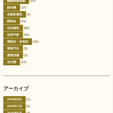
網膜静脈閉塞
(14)
緑内障
(37)
色覚多様性
(2)
講演会
(31)
近況報告
(90)
近視予防
(43)
飛蚊症・光視症
(16)
黄斑円孔
(5)
黄斑前膜
(3)
未分類
(12)
アーカイブ
2026年8月
(1)
2026年7月
(5)