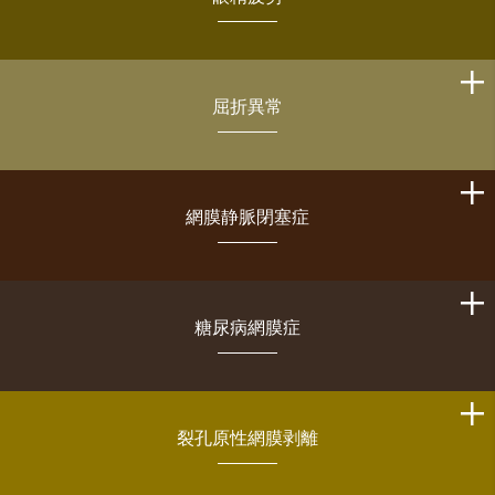
屈折異常
網膜静脈閉塞症
糖尿病網膜症
裂孔原性網膜剥離