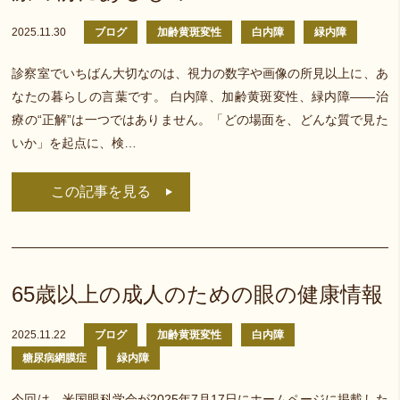
2025.11.30
ブログ
加齢黄斑変性
白内障
緑内障
診察室でいちばん大切なのは、視力の数字や画像の所見以上に、あ
なたの暮らしの言葉です。 白内障、加齢黄斑変性、緑内障――治
療の“正解”は一つではありません。「どの場面を、どんな質で見た
いか」を起点に、検…
この記事を見る
65歳以上の成人のための眼の健康情報
2025.11.22
ブログ
加齢黄斑変性
白内障
糖尿病網膜症
緑内障
今回は、米国眼科学会が2025年7月17日にホームページに掲載した