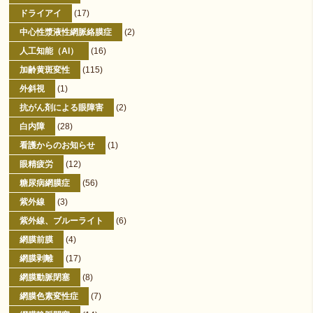
ドライアイ
(17)
中心性漿液性網脈絡膜症
(2)
人工知能（AI）
(16)
加齢黄斑変性
(115)
外斜視
(1)
抗がん剤による眼障害
(2)
白内障
(28)
看護からのお知らせ
(1)
眼精疲労
(12)
糖尿病網膜症
(56)
紫外線
(3)
紫外線、ブルーライト
(6)
網膜前膜
(4)
網膜剥離
(17)
網膜動脈閉塞
(8)
網膜色素変性症
(7)