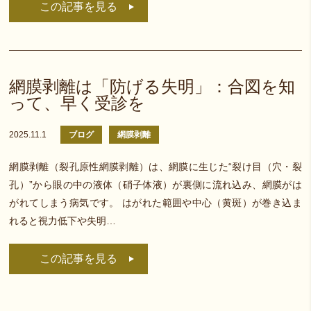
この記事を見る
網膜剥離は「防げる失明」：合図を知
って、早く受診を
2025.11.1
ブログ
網膜剥離
網膜剥離（裂孔原性網膜剥離）は、網膜に生じた“裂け目（穴・裂
孔）”から眼の中の液体（硝子体液）が裏側に流れ込み、網膜がは
がれてしまう病気です。 はがれた範囲や中心（黄斑）が巻き込ま
れると視力低下や失明…
この記事を見る