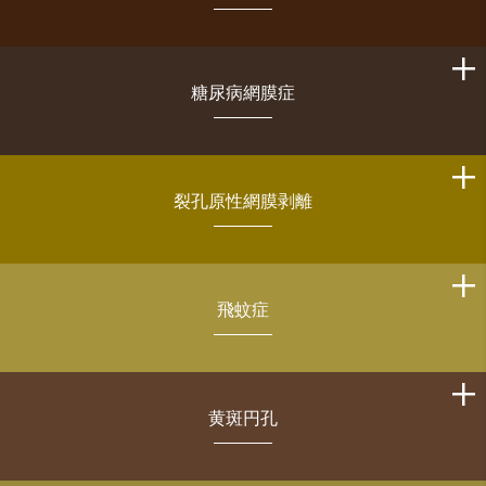
糖尿病網膜症
裂孔原性網膜剥離
飛蚊症
黄斑円孔