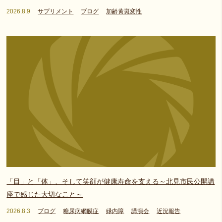
2026.8.9
サプリメント
ブログ
加齢黄斑変性
「目」と「体」、そして笑顔が健康寿命を支える～北見市民公開講
座で感じた大切なこと～
2026.8.3
ブログ
糖尿病網膜症
緑内障
講演会
近況報告