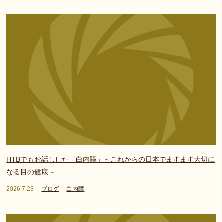
HTBでもお話しした「白内障」～これからの日本でますます大切に
なる目の健康～
2026.7.23
ブログ
白内障