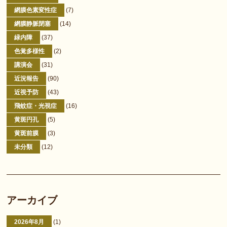
網膜色素変性症
(7)
網膜静脈閉塞
(14)
緑内障
(37)
色覚多様性
(2)
講演会
(31)
近況報告
(90)
近視予防
(43)
飛蚊症・光視症
(16)
黄斑円孔
(5)
黄斑前膜
(3)
未分類
(12)
アーカイブ
2026年8月
(1)