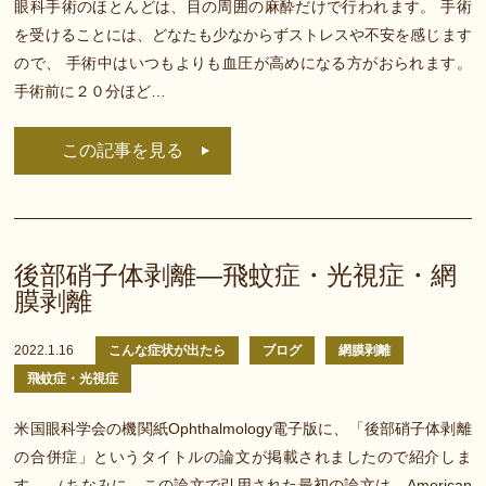
眼科手術のほとんどは、目の周囲の麻酔だけで行われます。 手術
を受けることには、どなたも少なからずストレスや不安を感じます
ので、 手術中はいつもよりも血圧が高めになる方がおられます。
手術前に２０分ほど…
この記事を見る
後部硝子体剥離—飛蚊症・光視症・網
膜剥離
2022.1.16
こんな症状が出たら
ブログ
網膜剥離
飛蚊症・光視症
米国眼科学会の機関紙Ophthalmology電子版に、「後部硝子体剥離
の合併症」というタイトルの論文が掲載されましたので紹介しま
す。 （ちなみに、この論文で引用された最初の論文は、American