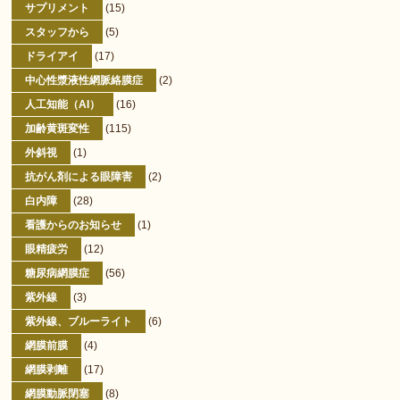
サプリメント
(15)
スタッフから
(5)
ドライアイ
(17)
中心性漿液性網脈絡膜症
(2)
人工知能（AI）
(16)
加齢黄斑変性
(115)
外斜視
(1)
抗がん剤による眼障害
(2)
白内障
(28)
看護からのお知らせ
(1)
眼精疲労
(12)
糖尿病網膜症
(56)
紫外線
(3)
紫外線、ブルーライト
(6)
網膜前膜
(4)
網膜剥離
(17)
網膜動脈閉塞
(8)