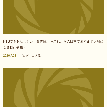
HTBでもお話しした「白内障」～これからの日本でますます大切に
なる目の健康～
2026.7.23
ブログ
白内障