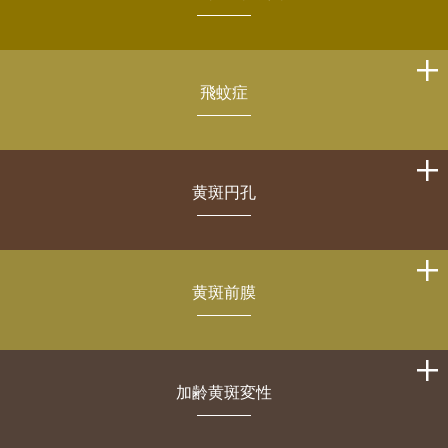
飛蚊症
黄斑円孔
黄斑前膜
加齢黄斑変性