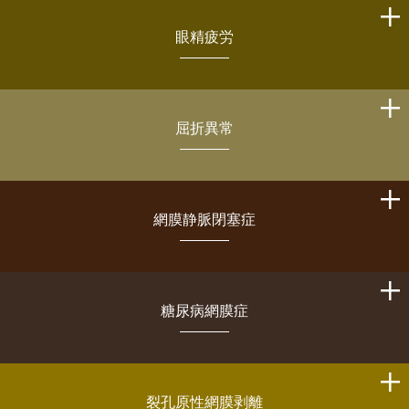
眼精疲労
屈折異常
網膜静脈閉塞症
糖尿病網膜症
裂孔原性網膜剥離