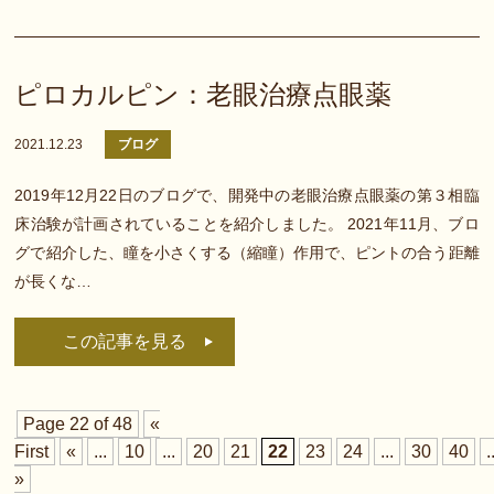
ピロカルピン：老眼治療点眼薬
2021.12.23
ブログ
2019年12月22日のブログで、開発中の老眼治療点眼薬の第３相臨
床治験が計画されていることを紹介しました。 2021年11月、ブロ
グで紹介した、瞳を小さくする（縮瞳）作用で、ピントの合う距離
が長くな…
この記事を見る
Page 22 of 48
«
First
«
...
10
...
20
21
22
23
24
...
30
40
.
»