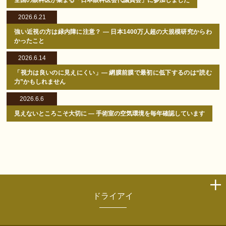
全国の眼科医が集まる「日本眼科医会代議員会」に参加しました
2026.6.21
強い近視の方は緑内障に注意？ ― 日本1400万人超の大規模研究からわ
かったこと
2026.6.14
「視力は良いのに見えにくい」― 網膜前膜で最初に低下するのは“読む
力”かもしれません
2026.6.6
見えないところこそ大切に ― 手術室の空気環境を毎年確認しています
ドライアイ