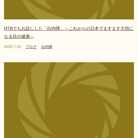
HTBでもお話しした「白内障」～これからの日本でますます大切に
なる目の健康～
2026.7.23
ブログ
白内障