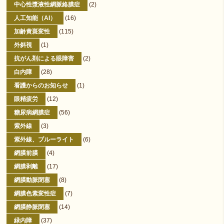
中心性漿液性網脈絡膜症
(2)
人工知能（AI）
(16)
加齢黄斑変性
(115)
外斜視
(1)
抗がん剤による眼障害
(2)
白内障
(28)
看護からのお知らせ
(1)
眼精疲労
(12)
糖尿病網膜症
(56)
紫外線
(3)
紫外線、ブルーライト
(6)
網膜前膜
(4)
網膜剥離
(17)
網膜動脈閉塞
(8)
網膜色素変性症
(7)
網膜静脈閉塞
(14)
緑内障
(37)