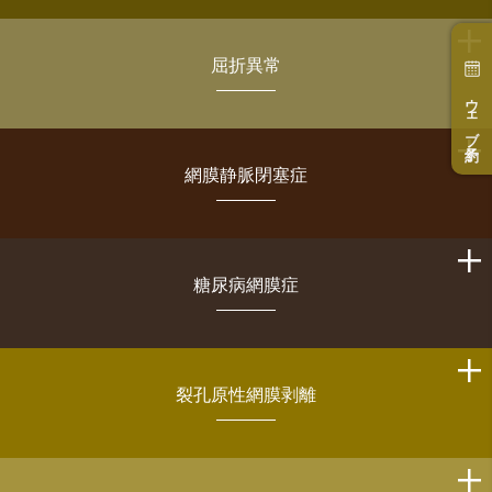
屈折異常
ウェブ予約
網膜静脈閉塞症
糖尿病網膜症
裂孔原性網膜剥離