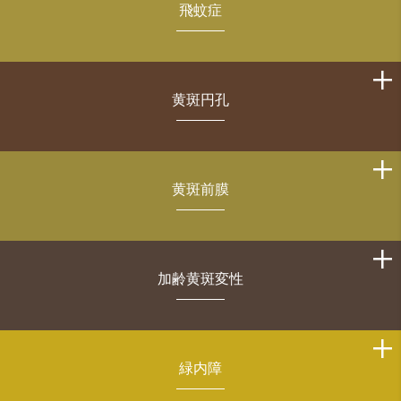
飛蚊症
黄斑円孔
黄斑前膜
加齢黄斑変性
緑内障