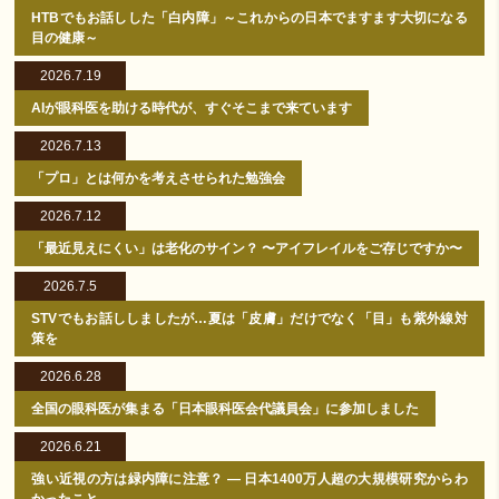
HTBでもお話しした「白内障」～これからの日本でますます大切になる
目の健康～
2026.7.19
AIが眼科医を助ける時代が、すぐそこまで来ています
2026.7.13
「プロ」とは何かを考えさせられた勉強会
2026.7.12
「最近見えにくい」は老化のサイン？ 〜アイフレイルをご存じですか〜
2026.7.5
STVでもお話ししましたが…夏は「皮膚」だけでなく「目」も紫外線対
策を
2026.6.28
全国の眼科医が集まる「日本眼科医会代議員会」に参加しました
2026.6.21
強い近視の方は緑内障に注意？ ― 日本1400万人超の大規模研究からわ