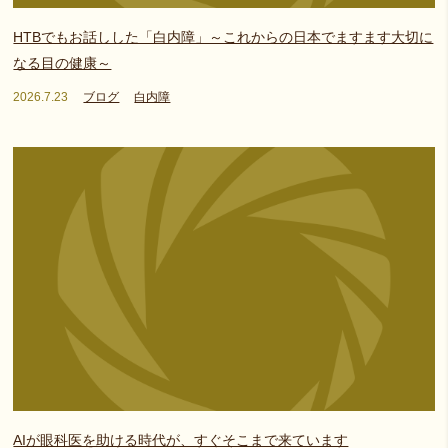
HTBでもお話しした「白内障」～これからの日本でますます大切に
なる目の健康～
2026.7.23
ブログ
白内障
AIが眼科医を助ける時代が、すぐそこまで来ています