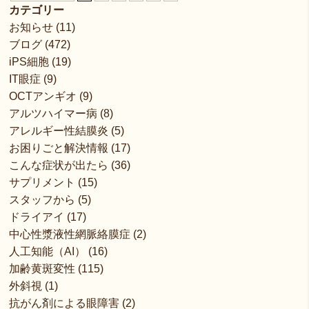
カテゴリー
お知らせ
(11)
ブログ
(472)
iPS細胞
(19)
IT眼症
(9)
OCTアンギオ
(9)
アルツハイマー病
(8)
アレルギー性結膜炎
(5)
お困りごと解決情報
(17)
こんな症状が出たら
(36)
サプリメント
(15)
スタッフから
(5)
ドライアイ
(17)
中心性漿液性網脈絡膜症
(2)
人工知能（AI）
(16)
加齢黄斑変性
(115)
外斜視
(1)
抗がん剤による眼障害
(2)