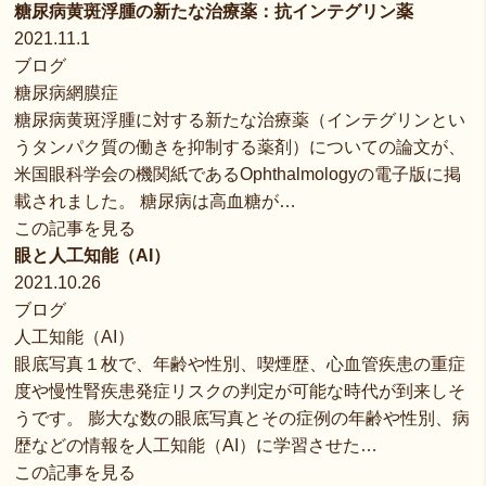
糖尿病黄斑浮腫の新たな治療薬：抗インテグリン薬
2021.11.1
ブログ
糖尿病網膜症
糖尿病黄斑浮腫に対する新たな治療薬（インテグリンとい
うタンパク質の働きを抑制する薬剤）についての論文が、
米国眼科学会の機関紙であるOphthalmologyの電子版に掲
載されました。 糖尿病は高血糖が…
この記事を見る
眼と人工知能（AI）
2021.10.26
ブログ
人工知能（AI）
眼底写真１枚で、年齢や性別、喫煙歴、心血管疾患の重症
度や慢性腎疾患発症リスクの判定が可能な時代が到来しそ
うです。 膨大な数の眼底写真とその症例の年齢や性別、病
歴などの情報を人工知能（AI）に学習させた…
この記事を見る