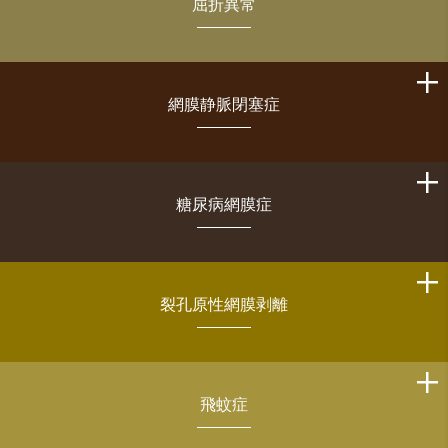
屈折異常
網膜静脈閉塞症
糖尿病網膜症
裂孔原性網膜剥離
飛蚊症