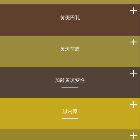
黄斑円孔
黄斑前膜
加齢黄斑変性
緑内障