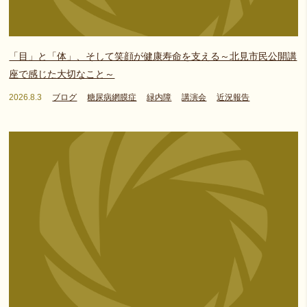
「目」と「体」、そして笑顔が健康寿命を支える～北見市民公開講
座で感じた大切なこと～
2026.8.3
ブログ
糖尿病網膜症
緑内障
講演会
近況報告