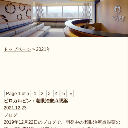
トップページ
>
2021年
Page 1 of 5
1
2
3
4
5
»
ピロカルピン：老眼治療点眼薬
2021.12.23
ブログ
2019年12月22日のブログで、開発中の老眼治療点眼薬の