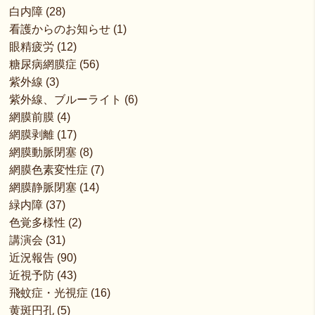
白内障
(28)
看護からのお知らせ
(1)
眼精疲労
(12)
糖尿病網膜症
(56)
紫外線
(3)
紫外線、ブルーライト
(6)
網膜前膜
(4)
網膜剥離
(17)
網膜動脈閉塞
(8)
網膜色素変性症
(7)
網膜静脈閉塞
(14)
緑内障
(37)
色覚多様性
(2)
講演会
(31)
近況報告
(90)
近視予防
(43)
飛蚊症・光視症
(16)
黄斑円孔
(5)