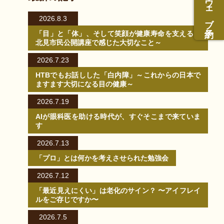
ウェブ予約
2026.8.3
「目」と「体」、そして笑顔が健康寿命を支える～
北見市民公開講座で感じた大切なこと～
2026.7.23
HTBでもお話しした「白内障」～これからの日本で
ますます大切になる目の健康～
2026.7.19
AIが眼科医を助ける時代が、すぐそこまで来ていま
す
2026.7.13
「プロ」とは何かを考えさせられた勉強会
2026.7.12
「最近見えにくい」は老化のサイン？ 〜アイフレイ
ルをご存じですか〜
2026.7.5