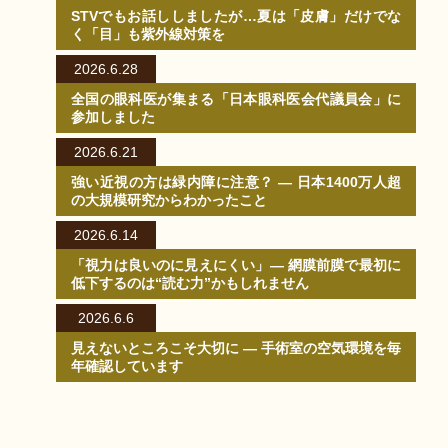
STVでもお話ししましたが…夏は「皮膚」だけでな
く「目」も紫外線対策を
2026.6.28
全国の眼科医が集まる「日本眼科医会代議員会」に
参加しました
2026.6.21
強い近視の方は緑内障に注意？ ― 日本1400万人超
の大規模研究からわかったこと
2026.6.14
「視力は良いのに見えにくい」― 網膜前膜で最初に
低下するのは“読む力”かもしれません
2026.6.6
見えないところこそ大切に ― 手術室の空気環境を毎
年確認しています