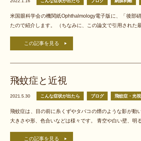
2022.1.16
こんな症状が出たら
ブログ
網膜剥離
米国眼科学会の機関紙Ophthalmology電子版に、
たので紹介します。 （ちなみに、この論文で引用された最初の
この記事を見る
飛蚊症と近視
2021.5.30
こんな症状が出たら
ブログ
飛蚊症・光視
飛蚊症は、目の前に糸くずやタバコの煙のような影が動
大きさや形、色合いなどは様々です。 青空や白い壁、明
この記事を見る