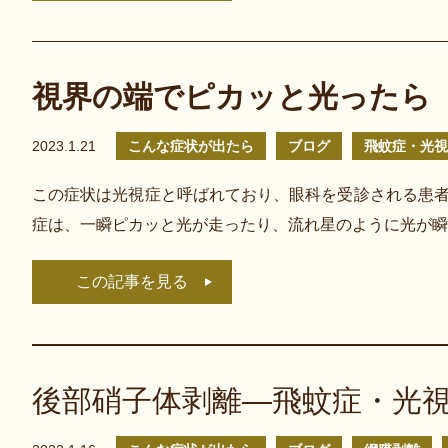
視界の端でピカッと光ったら
2023.1.21
こんな症状が出たら
ブログ
飛蚊症・光視
この症状は光視症と呼ばれており、眼科を受診される患者
症は、一瞬ピカッと光が走ったり、流れ星のように光が瞬
この記事を見る
後部硝子体剥離—飛蚊症・光