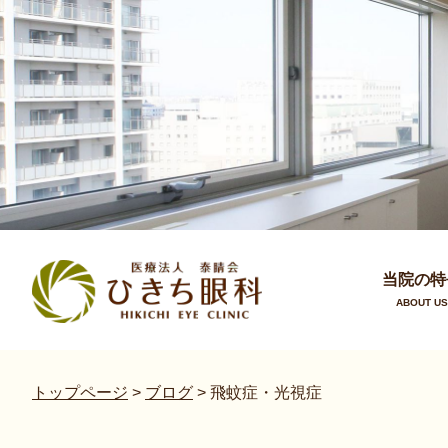
当院の特
ABOUT US
トップページ
>
ブログ
>
飛蚊症・光視症