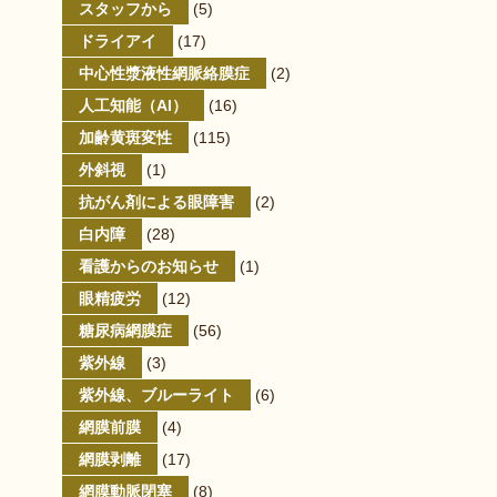
スタッフから
(5)
ドライアイ
(17)
中心性漿液性網脈絡膜症
(2)
人工知能（AI）
(16)
加齢黄斑変性
(115)
外斜視
(1)
抗がん剤による眼障害
(2)
白内障
(28)
看護からのお知らせ
(1)
眼精疲労
(12)
糖尿病網膜症
(56)
紫外線
(3)
紫外線、ブルーライト
(6)
網膜前膜
(4)
網膜剥離
(17)
網膜動脈閉塞
(8)