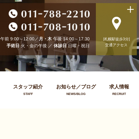
午前 9:00～12:00／
月・木
午後 14:00～17:30
[札幌駅徒歩3分]
交通アクセス
手術日
火・金の午後 ／
休診日
日曜・祝日
スタッフ紹介
お知らせ／ブログ
求人情報
STAFF
NEWS/BLOG
RECRUIT