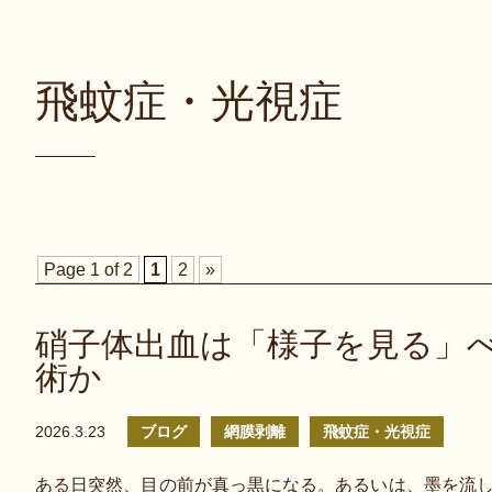
飛蚊症・光視症
Page 1 of 2
1
2
»
硝子体出血は「様子を見る」
術か
2026.3.23
ブログ
網膜剥離
飛蚊症・光視症
ある日突然、目の前が真っ黒になる。あるいは、墨を流し