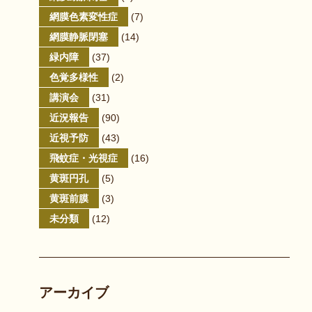
網膜色素変性症
(7)
網膜静脈閉塞
(14)
緑内障
(37)
色覚多様性
(2)
講演会
(31)
近況報告
(90)
近視予防
(43)
飛蚊症・光視症
(16)
黄斑円孔
(5)
黄斑前膜
(3)
未分類
(12)
アーカイブ