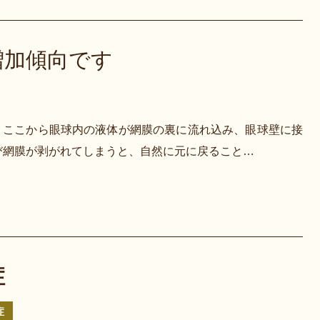
増加傾向です
、ここから眼球内の液体が網膜の裏に流れ込み、眼球壁に接
び網膜が剥がれてしまうと、自然に元に戻ること…
症
症