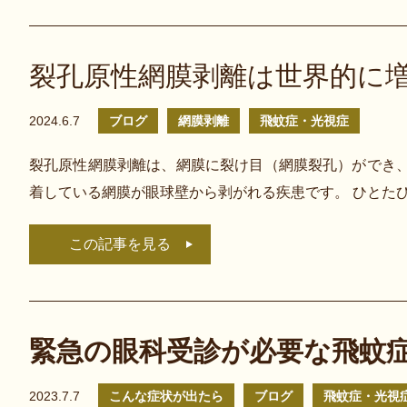
裂孔原性網膜剥離は世界的に
2024.6.7
ブログ
網膜剥離
飛蚊症・光視症
裂孔原性網膜剥離は、網膜に裂け目（網膜裂孔）ができ
着している網膜が眼球壁から剥がれる疾患です。 ひとた
この記事を見る
緊急の眼科受診が必要な飛蚊
2023.7.7
こんな症状が出たら
ブログ
飛蚊症・光視