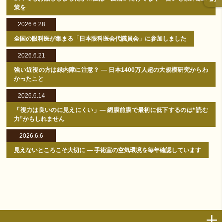
策を
2026.6.28
全国の眼科医が集まる「日本眼科医会代議員会」に参加しました
2026.6.21
強い近視の方は緑内障に注意？ ― 日本1400万人超の大規模研究からわ
かったこと
2026.6.14
「視力は良いのに見えにくい」― 網膜前膜で最初に低下するのは“読む
力”かもしれません
2026.6.6
見えないところこそ大切に ― 手術室の空気環境を毎年確認しています