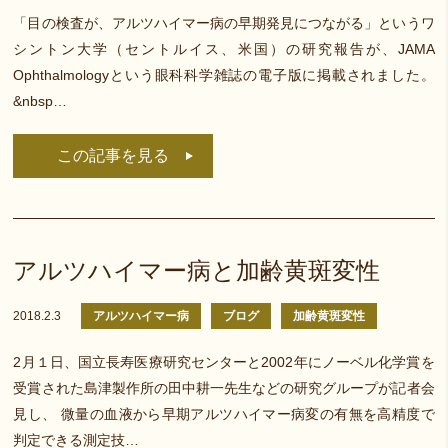
「目の検査が、アルツハイマー病の早期発見につながる」というワ
シントン大学（セントルイス、米国）の研究報告が、JAMA
Ophthalmologyという眼科科学雑誌の電子版に掲載されました。
&nbsp…
この記事を見る
アルツハイマー病と加齢黄斑変性
2018.2.3
アルツハイマー病
ブログ
加齢黄斑変性
2月１日、国立長寿医療研究センターと2002年にノーベル化学賞を
受賞された島津製作所の田中耕一先生などの研究グループが記者会
見し、 微量の血液から早期アルツハイマー病変の有無を高精度で
判定できる測定技…