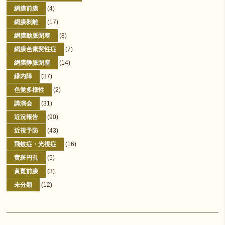
網膜前膜
(4)
網膜剥離
(17)
網膜動脈閉塞
(8)
網膜色素変性症
(7)
網膜静脈閉塞
(14)
緑内障
(37)
色覚多様性
(2)
講演会
(31)
近況報告
(90)
近視予防
(43)
飛蚊症・光視症
(16)
黄斑円孔
(5)
黄斑前膜
(3)
未分類
(12)