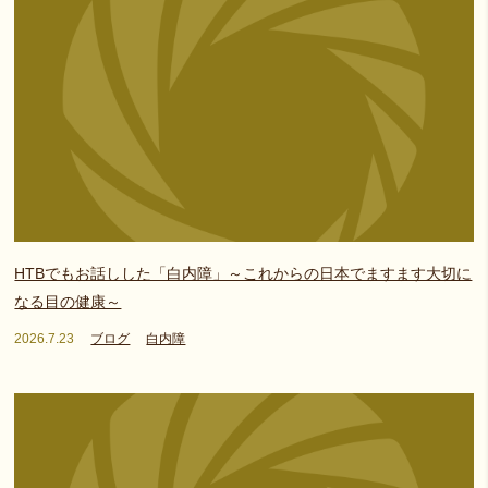
HTBでもお話しした「白内障」～これからの日本でますます大切に
なる目の健康～
2026.7.23
ブログ
白内障