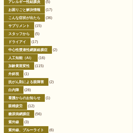
アレルギー性結膜炎
(5)
お困りごと解決情報
(17)
こんな症状が出たら
(36)
サプリメント
(15)
スタッフから
(5)
ドライアイ
(17)
中心性漿液性網脈絡膜症
(2)
人工知能（AI）
(16)
加齢黄斑変性
(115)
外斜視
(1)
抗がん剤による眼障害
(2)
白内障
(28)
看護からのお知らせ
(1)
眼精疲労
(12)
糖尿病網膜症
(56)
紫外線
(3)
紫外線、ブルーライト
(6)