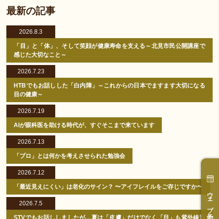
最新の記事
2026.8.3
「目」と「体」、そして笑顔が健康寿命を支える～北見市民公開講座で
感じた大切なこと～
2026.7.23
HTBでもお話しした「白内障」～これからの日本でますます大切になる
目の健康～
2026.7.19
AIが眼科医を助ける時代が、すぐそこまで来ています
2026.7.13
「プロ」とは何かを考えさせられた勉強会
2026.7.12
「最近見えにくい」は老化のサイン？ 〜アイフレイルをご存じですか〜
ウェブ予約
2026.7.5
STVでもお話ししましたが…夏は「皮膚」だけでなく「目」も紫外線対