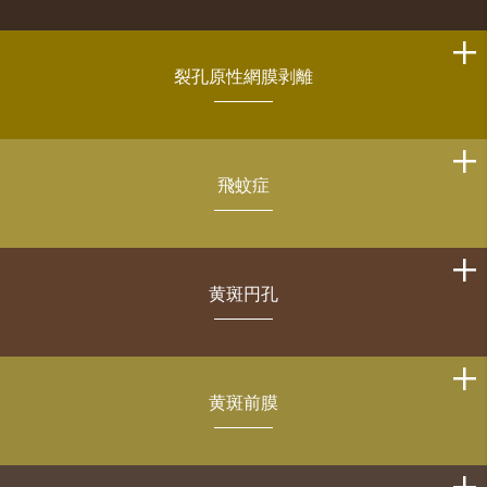
裂孔原性網膜剥離
飛蚊症
黄斑円孔
黄斑前膜