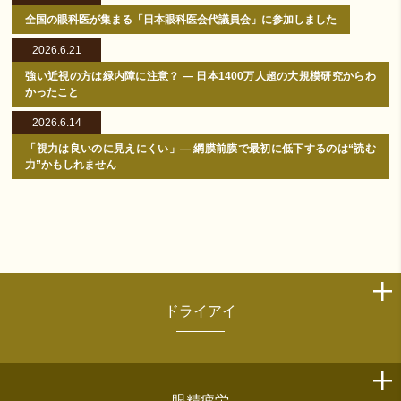
全国の眼科医が集まる「日本眼科医会代議員会」に参加しました
2026.6.21
強い近視の方は緑内障に注意？ ― 日本1400万人超の大規模研究からわ
かったこと
2026.6.14
「視力は良いのに見えにくい」― 網膜前膜で最初に低下するのは“読む
力”かもしれません
ドライアイ
眼精疲労