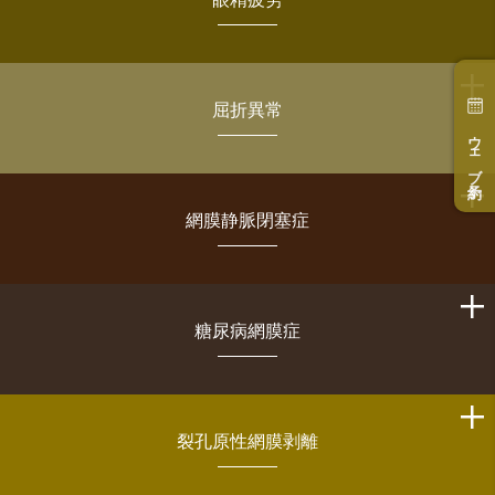
屈折異常
ウェブ予約
網膜静脈閉塞症
糖尿病網膜症
裂孔原性網膜剥離