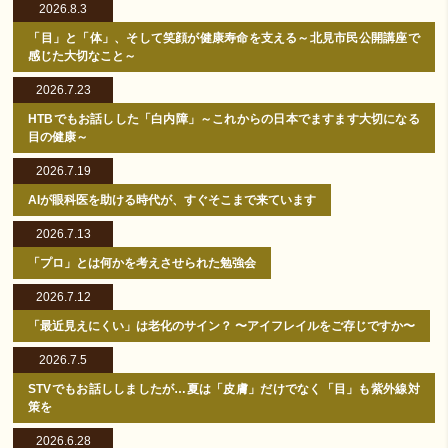
2026.8.3
「目」と「体」、そして笑顔が健康寿命を支える～北見市民公開講座で
感じた大切なこと～
2026.7.23
HTBでもお話しした「白内障」～これからの日本でますます大切になる
目の健康～
2026.7.19
AIが眼科医を助ける時代が、すぐそこまで来ています
2026.7.13
「プロ」とは何かを考えさせられた勉強会
2026.7.12
「最近見えにくい」は老化のサイン？ 〜アイフレイルをご存じですか〜
2026.7.5
STVでもお話ししましたが…夏は「皮膚」だけでなく「目」も紫外線対
策を
2026.6.28