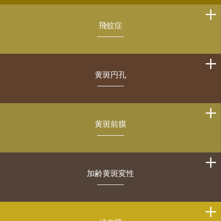
飛蚊症
黄斑円孔
黄斑前膜
加齢黄斑変性