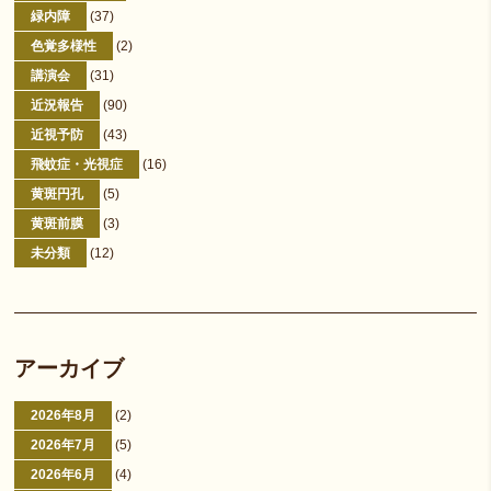
緑内障
(37)
色覚多様性
(2)
講演会
(31)
近況報告
(90)
近視予防
(43)
飛蚊症・光視症
(16)
黄斑円孔
(5)
黄斑前膜
(3)
未分類
(12)
アーカイブ
2026年8月
(2)
2026年7月
(5)
2026年6月
(4)