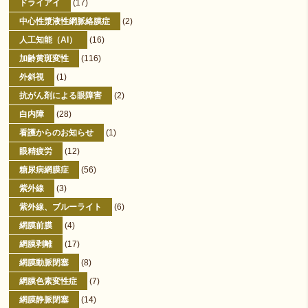
ドライアイ
(17)
中心性漿液性網脈絡膜症
(2)
人工知能（AI）
(16)
加齢黄斑変性
(116)
外斜視
(1)
抗がん剤による眼障害
(2)
白内障
(28)
看護からのお知らせ
(1)
眼精疲労
(12)
糖尿病網膜症
(56)
紫外線
(3)
紫外線、ブルーライト
(6)
網膜前膜
(4)
網膜剥離
(17)
網膜動脈閉塞
(8)
網膜色素変性症
(7)
網膜静脈閉塞
(14)