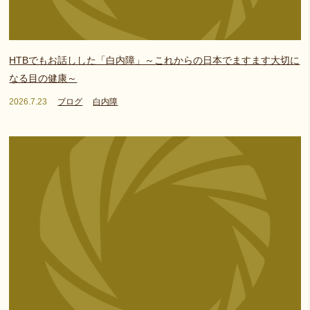
HTBでもお話しした「白内障」～これからの日本でますます大切に
なる目の健康～
2026.7.23
ブログ
白内障