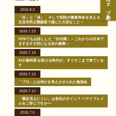
ウェブ予約
2026.8.3
「目」と「体」、そして笑顔が健康寿命を支える～
北見市民公開講座で感じた大切なこと～
2026.7.23
HTBでもお話しした「白内障」～これからの日本で
ますます大切になる目の健康～
2026.7.19
AIが眼科医を助ける時代が、すぐそこまで来ていま
す
2026.7.13
「プロ」とは何かを考えさせられた勉強会
2026.7.12
「最近見えにくい」は老化のサイン？ 〜アイフレイ
ルをご存じですか〜
2026.7.5