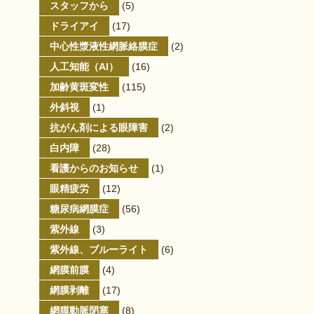
スタッフから
(5)
ドライアイ
(17)
中心性漿液性網脈絡膜症
(2)
人工知能（AI）
(16)
加齢黄斑変性
(115)
外斜視
(1)
抗がん剤による眼障害
(2)
白内障
(28)
看護からのお知らせ
(1)
眼精疲労
(12)
糖尿病網膜症
(56)
紫外線
(3)
紫外線、ブルーライト
(6)
網膜前膜
(4)
網膜剥離
(17)
網膜動脈閉塞
(8)