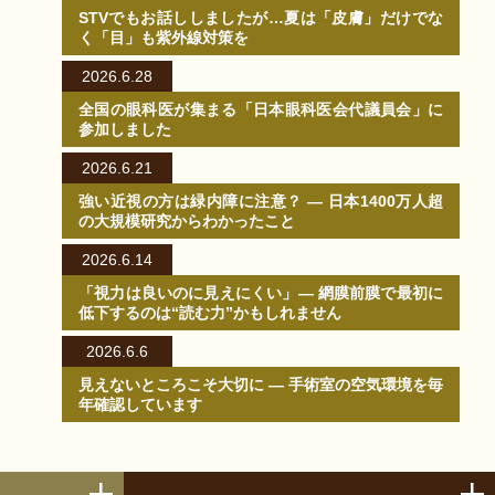
STVでもお話ししましたが…夏は「皮膚」だけでな
く「目」も紫外線対策を
2026.6.28
全国の眼科医が集まる「日本眼科医会代議員会」に
参加しました
2026.6.21
強い近視の方は緑内障に注意？ ― 日本1400万人超
の大規模研究からわかったこと
2026.6.14
「視力は良いのに見えにくい」― 網膜前膜で最初に
低下するのは“読む力”かもしれません
2026.6.6
見えないところこそ大切に ― 手術室の空気環境を毎
年確認しています