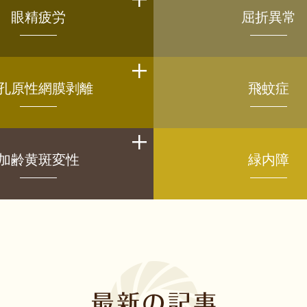
眼精疲労
屈折異常
孔原性網膜剥離
飛蚊症
加齢黄斑変性
緑内障