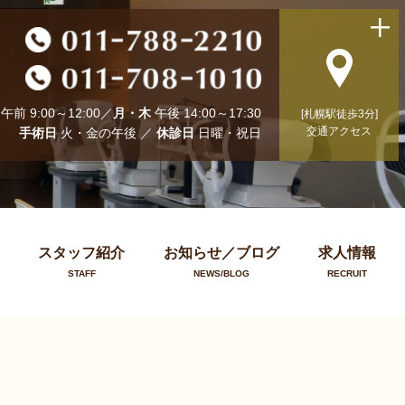
午前 9:00～12:00／
月・木
午後 14:00～17:30
[札幌駅徒歩3分]
交通アクセス
手術日
火・金の午後 ／
休診日
日曜・祝日
スタッフ紹介
お知らせ／ブログ
求人情報
STAFF
NEWS/BLOG
RECRUIT