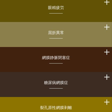
眼精疲労
屈折異常
網膜静脈閉塞症
糖尿病網膜症
裂孔原性網膜剥離