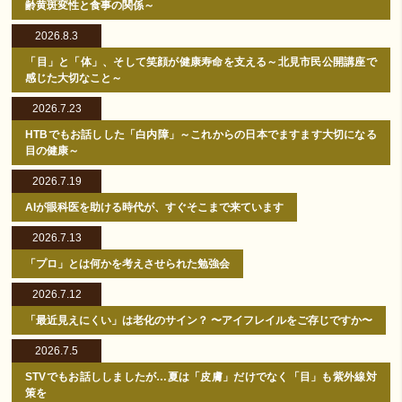
齢黄斑変性と食事の関係～
2026.8.3
「目」と「体」、そして笑顔が健康寿命を支える～北見市民公開講座で
感じた大切なこと～
2026.7.23
HTBでもお話しした「白内障」～これからの日本でますます大切になる
目の健康～
2026.7.19
AIが眼科医を助ける時代が、すぐそこまで来ています
2026.7.13
「プロ」とは何かを考えさせられた勉強会
2026.7.12
「最近見えにくい」は老化のサイン？ 〜アイフレイルをご存じですか〜
2026.7.5
STVでもお話ししましたが…夏は「皮膚」だけでなく「目」も紫外線対
策を