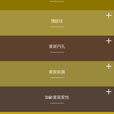
飛蚊症
黄斑円孔
黄斑前膜
加齢黄斑変性