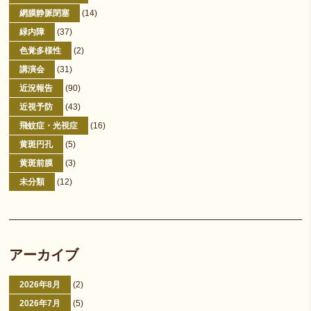
網膜静脈閉塞
(14)
緑内障
(37)
色覚多様性
(2)
講演会
(31)
近況報告
(90)
近視予防
(43)
飛蚊症・光視症
(16)
黄斑円孔
(5)
黄斑前膜
(3)
未分類
(12)
アーカイブ
2026年8月
(2)
2026年7月
(5)