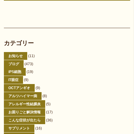
カテゴリー
お知らせ
(11)
ブログ
(473)
iPS細胞
(19)
IT眼症
(9)
OCTアンギオ
(9)
アルツハイマー病
(8)
アレルギー性結膜炎
(5)
お困りごと解決情報
(17)
こんな症状が出たら
(36)
サプリメント
(16)