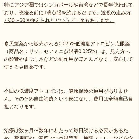
特にアジア圏ではシンガポールや台湾などで長年使われて
おり、夜寝る前に1滴点眼を続けるだけで、近視の進み方
が30〜60％抑えられたというデータもあります。
参天製薬から販売される0.025%低濃度アトロピン点眼薬
（商品名：リジュセアミニ点眼液0.025%）は、見え方へ
の影響やまぶしさなどの副作用がほとんどなく、安心して
使える点眼薬です。
今回の低濃度アトロピンは、健康保険の適用がありませ
ん。そのため自由診療という形になり、費用は全額自己負
担となります。
治療は数ヶ月〜数年にわたって毎日続ける必要があるた
め、費用面やご家庭での点眼管理、通院フォローなどを含