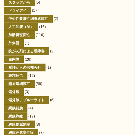
スタッフから
(5)
ドライアイ
(17)
中心性漿液性網脈絡膜症
(2)
人工知能（AI）
(16)
加齢黄斑変性
(116)
外斜視
(1)
抗がん剤による眼障害
(2)
白内障
(28)
看護からのお知らせ
(1)
眼精疲労
(12)
糖尿病網膜症
(56)
紫外線
(3)
紫外線、ブルーライト
(6)
網膜前膜
(4)
網膜剥離
(17)
網膜動脈閉塞
(8)
網膜色素変性症
(7)