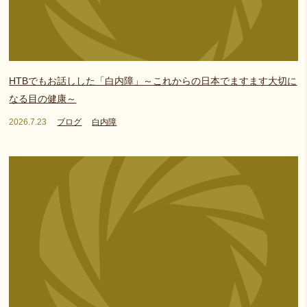
HTBでもお話しした「白内障」～これからの日本でますます大切に
なる目の健康～
2026.7.23
ブログ
白内障