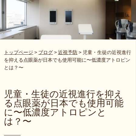
トップページ
>
ブログ
>
近視予防
>
児童・生徒の近視進行
を抑える点眼薬が日本でも使用可能に〜低濃度アトロピン
とは？〜
児童・生徒の近視進行を抑え
る点眼薬が日本でも使用可能
に〜低濃度アトロピンと
は？〜