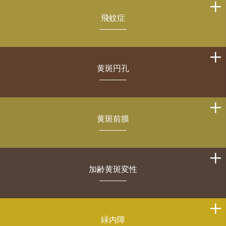
飛蚊症
黄斑円孔
黄斑前膜
加齢黄斑変性
緑内障