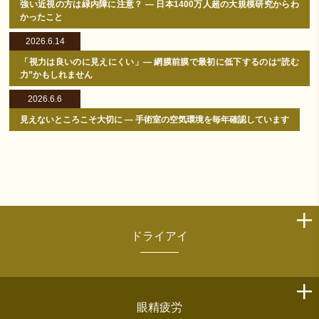
強い近視の方は緑内障に注意？ ― 日本1400万人超の大規模研究からわ
かったこと
2026.6.14
「視力は良いのに見えにくい」― 網膜前膜で最初に低下するのは“読む
力”かもしれません
2026.6.6
見えないところこそ大切に ― 手術室の空気環境を毎年確認しています
ドライアイ
眼精疲労