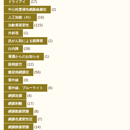
ドライアイ
(17)
中心性漿液性網脈絡膜症
(2)
人工知能（AI）
(16)
加齢黄斑変性
(115)
外斜視
(1)
抗がん剤による眼障害
(2)
白内障
(28)
看護からのお知らせ
(1)
眼精疲労
(12)
糖尿病網膜症
(56)
紫外線
(3)
紫外線、ブルーライト
(6)
網膜前膜
(4)
網膜剥離
(17)
網膜動脈閉塞
(8)
網膜色素変性症
(7)
網膜静脈閉塞
(14)