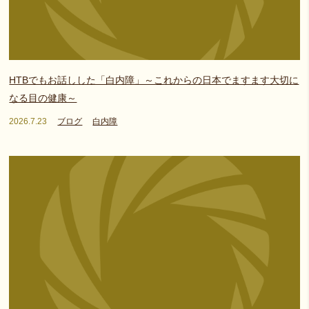
HTBでもお話しした「白内障」～これからの日本でますます大切に
なる目の健康～
2026.7.23
ブログ
白内障