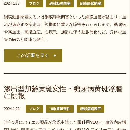
2024.1.27
ブログ
網膜動脈閉塞
網膜静脈閉塞
網膜動脈閉塞あるいは網膜静脈閉塞といった網膜血管が詰まり、血
流が途絶する疾患は、視機能に重大な障害をもたらします。糖尿病
や高血圧、高脂血症、心疾患、加齢に伴う動脈硬化など、身体の血
管の病気と関連し発症…
この記事を見る
滲出型加齢黄斑変性・糖尿病黄斑浮腫
に朗報
2024.1.20
ブログ
加齢黄斑変性
糖尿病網膜症
昨年3月にバイエル薬品が承認申請した眼科用VEGF（血管内皮増
殖因子）阻害薬・アフリベルセプト（商品名アイリーア）８mg