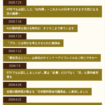
2026.7.23
HTBでもお話しした「白内障」～これからの日本でますます大切になる
目の健康～
2026.7.19
AIが眼科医を助ける時代が、すぐそこまで来ています
2026.7.13
「プロ」とは何かを考えさせられた勉強会
2026.7.12
「最近見えにくい」は老化のサイン？ 〜アイフレイルをご存じですか〜
2026.7.5
STVでもお話ししましたが…夏は「皮膚」だけでなく「目」も紫外線対
策を
2026.6.28
全国の眼科医が集まる「日本眼科医会代議員会」に参加しました
2026.6.21