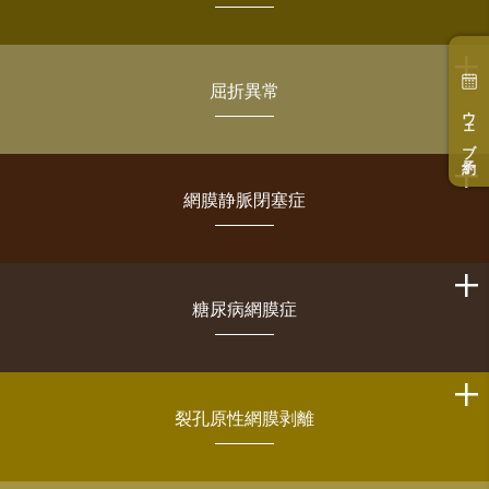
屈折異常
ウェブ予約
網膜静脈閉塞症
糖尿病網膜症
裂孔原性網膜剥離