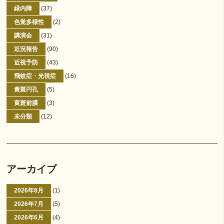
緑内障
(37)
色覚多様性
(2)
講演会
(31)
近況報告
(90)
近視予防
(43)
飛蚊症・光視症
(16)
黄斑円孔
(5)
黄斑前膜
(3)
未分類
(12)
アーカイブ
2026年8月
(1)
2026年7月
(5)
2026年6月
(4)