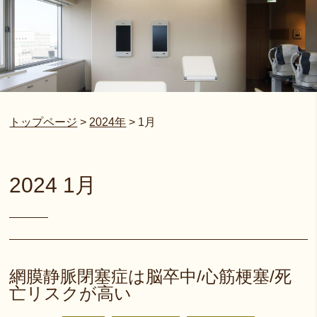
トップページ
>
2024年
>
1月
2024 1月
網膜静脈閉塞症は脳卒中/心筋梗塞/死
亡リスクが高い