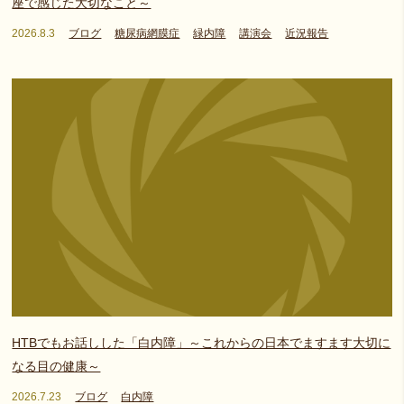
座で感じた大切なこと～
2026.8.3
ブログ
糖尿病網膜症
緑内障
講演会
近況報告
HTBでもお話しした「白内障」～これからの日本でますます大切に
なる目の健康～
2026.7.23
ブログ
白内障