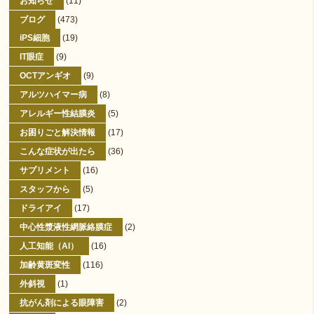
お知らせ
(11)
ブログ
(473)
iPS細胞
(19)
IT眼症
(9)
OCTアンギオ
(9)
アルツハイマー病
(8)
アレルギー性結膜炎
(5)
お困りごと解決情報
(17)
こんな症状が出たら
(36)
サプリメント
(16)
スタッフから
(5)
ドライアイ
(17)
中心性漿液性網脈絡膜症
(2)
人工知能（AI）
(16)
加齢黄斑変性
(116)
外斜視
(1)
抗がん剤による眼障害
(2)