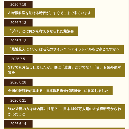
2026.7.19
AIが眼科医を助ける時代が、すぐそこまで来ています
2026.7.13
「プロ」とは何かを考えさせられた勉強会
2026.7.12
「最近見えにくい」は老化のサイン？ 〜アイフレイルをご存じですか〜
2026.7.5
STVでもお話ししましたが…夏は「皮膚」だけでなく「目」も紫外線対
策を
2026.6.28
全国の眼科医が集まる「日本眼科医会代議員会」に参加しました
2026.6.21
強い近視の方は緑内障に注意？ ― 日本1400万人超の大規模研究からわ
かったこと
2026.6.14