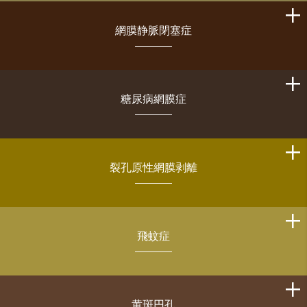
網膜静脈閉塞症
糖尿病網膜症
裂孔原性網膜剥離
飛蚊症
黄斑円孔