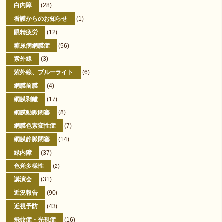
白内障
(28)
看護からのお知らせ
(1)
眼精疲労
(12)
糖尿病網膜症
(56)
紫外線
(3)
紫外線、ブルーライト
(6)
網膜前膜
(4)
網膜剥離
(17)
網膜動脈閉塞
(8)
網膜色素変性症
(7)
網膜静脈閉塞
(14)
緑内障
(37)
色覚多様性
(2)
講演会
(31)
近況報告
(90)
近視予防
(43)
飛蚊症・光視症
(16)