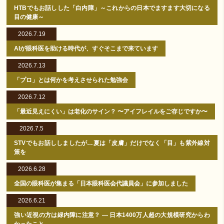
HTBでもお話しした「白内障」～これからの日本でますます大切になる
目の健康～
2026.7.19
AIが眼科医を助ける時代が、すぐそこまで来ています
2026.7.13
「プロ」とは何かを考えさせられた勉強会
2026.7.12
「最近見えにくい」は老化のサイン？ 〜アイフレイルをご存じですか〜
2026.7.5
STVでもお話ししましたが…夏は「皮膚」だけでなく「目」も紫外線対
策を
2026.6.28
全国の眼科医が集まる「日本眼科医会代議員会」に参加しました
2026.6.21
強い近視の方は緑内障に注意？ ― 日本1400万人超の大規模研究からわ