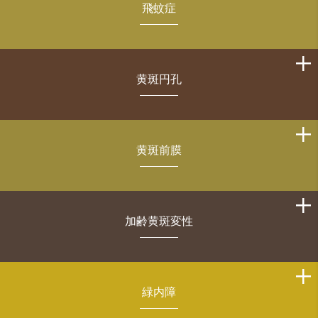
飛蚊症
黄斑円孔
黄斑前膜
加齢黄斑変性
緑内障