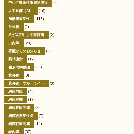
中心性漿液性網脈絡膜症
(2)
人工知能（AI）
(16)
加齢黄斑変性
(115)
外斜視
(1)
抗がん剤による眼障害
(2)
白内障
(28)
看護からのお知らせ
(1)
眼精疲労
(12)
糖尿病網膜症
(56)
紫外線
(3)
紫外線、ブルーライト
(6)
網膜前膜
(4)
網膜剥離
(17)
網膜動脈閉塞
(8)
網膜色素変性症
(7)
網膜静脈閉塞
(14)
緑内障
(37)