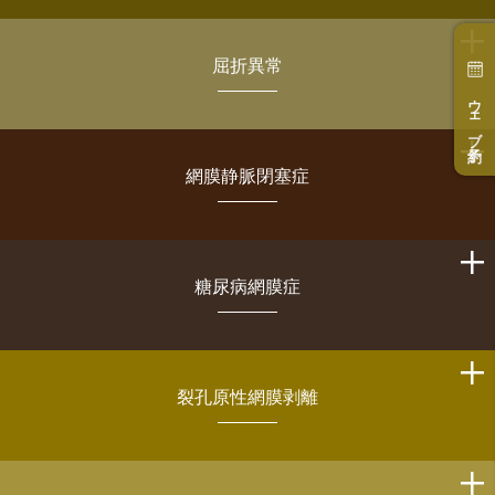
屈折異常
ウェブ予約
網膜静脈閉塞症
糖尿病網膜症
裂孔原性網膜剥離