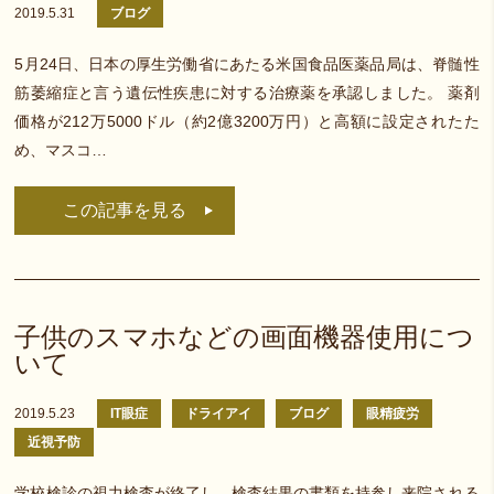
2019.5.31
ブログ
5月24日、日本の厚生労働省にあたる米国食品医薬品局は、脊髄性
筋萎縮症と言う遺伝性疾患に対する治療薬を承認しました。 薬剤
価格が212万5000ドル（約2億3200万円）と高額に設定されたた
め、マスコ…
この記事を見る
子供のスマホなどの画面機器使用につ
いて
2019.5.23
IT眼症
ドライアイ
ブログ
眼精疲労
近視予防
学校検診の視力検査が終了し、検査結果の書類を持参し来院される