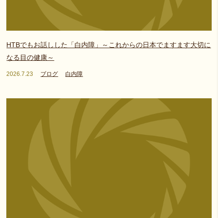
HTBでもお話しした「白内障」～これからの日本でますます大切に
なる目の健康～
2026.7.23
ブログ
白内障