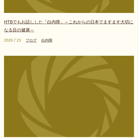
HTBでもお話しした「白内障」～これからの日本でますます大切に
なる目の健康～
2026.7.23
ブログ
白内障