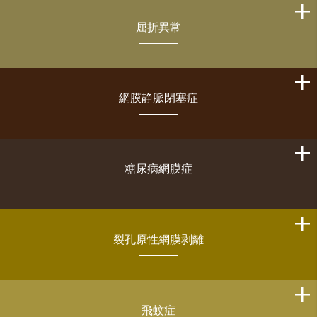
屈折異常
網膜静脈閉塞症
糖尿病網膜症
裂孔原性網膜剥離
飛蚊症