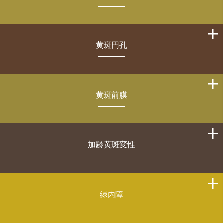
黄斑円孔
黄斑前膜
加齢黄斑変性
緑内障