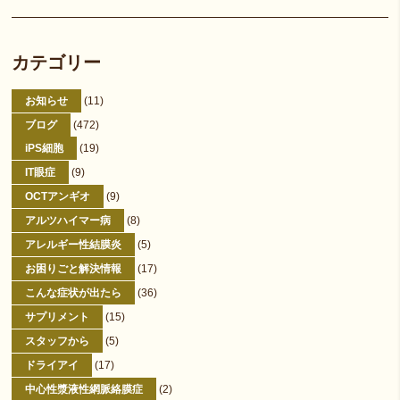
カテゴリー
お知らせ
(11)
ブログ
(472)
iPS細胞
(19)
IT眼症
(9)
OCTアンギオ
(9)
アルツハイマー病
(8)
アレルギー性結膜炎
(5)
お困りごと解決情報
(17)
こんな症状が出たら
(36)
サプリメント
(15)
スタッフから
(5)
ドライアイ
(17)
中心性漿液性網脈絡膜症
(2)