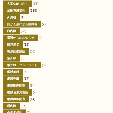
人工知能（AI）
(16)
加齢黄斑変性
(115)
外斜視
(1)
抗がん剤による眼障害
(2)
白内障
(28)
看護からのお知らせ
(1)
眼精疲労
(12)
糖尿病網膜症
(56)
紫外線
(3)
紫外線、ブルーライト
(6)
網膜前膜
(4)
網膜剥離
(17)
網膜動脈閉塞
(8)
網膜色素変性症
(7)
網膜静脈閉塞
(14)
緑内障
(37)
色覚多様性
(2)