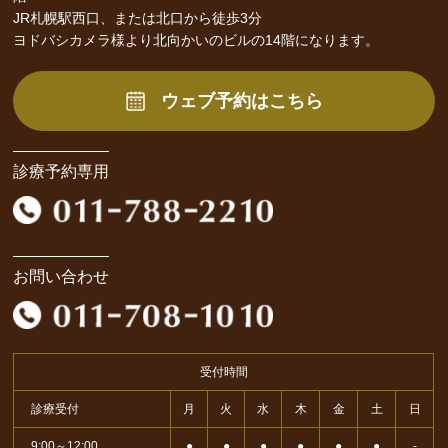
JR札幌駅西口、または北口から徒歩3分
ヨドバシカメラ様より北向かいのビルの14階になります。
ウェブ予約はこちら
診療予約専用
お問い合わせ
受付時間
診療受付
月
火
水
木
金
土
日
9:00～12:00
●
●
●
●
●
●
-