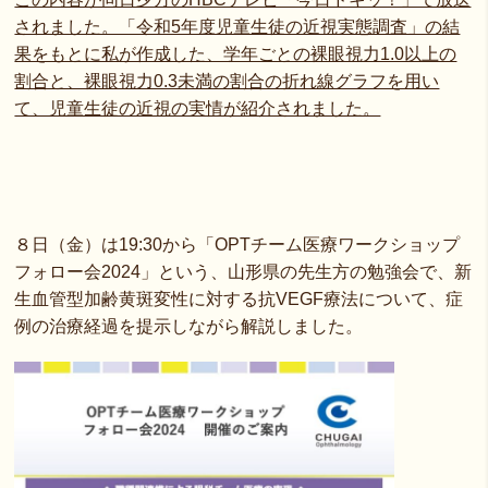
されました。「令和5年度児童生徒の近視実態調査」の結
果をもとに私が作成した、学年ごとの裸眼視力1.0以上の
割合と、裸眼視力0.3未満の割合の折れ線グラフを用い
て、児童生徒の近視の実情が紹介されました。
８日（金）は19:30から「OPTチーム医療ワークショップ
フォロー会2024」という、山形県の先生方の勉強会で、新
生血管型加齢黄斑変性に対する抗VEGF療法について、症
例の治療経過を提示しながら解説しました。