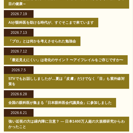
目の健康～
2026.7.19
AIが眼科医を助ける時代が、すぐそこまで来ています
2026.7.13
「プロ」とは何かを考えさせられた勉強会
2026.7.12
「最近見えにくい」は老化のサイン？ 〜アイフレイルをご存じですか〜
2026.7.5
STVでもお話ししましたが…夏は「皮膚」だけでなく「目」も紫外線対
策を
2026.6.28
全国の眼科医が集まる「日本眼科医会代議員会」に参加しました
2026.6.21
強い近視の方は緑内障に注意？ ― 日本1400万人超の大規模研究からわ
かったこと