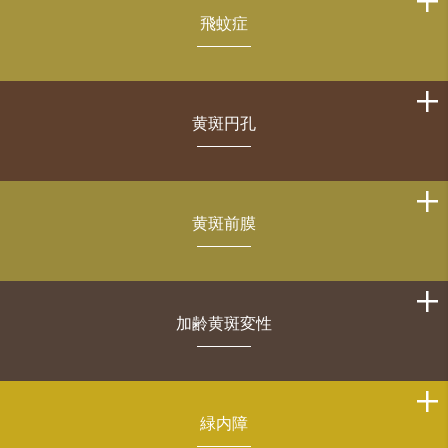
飛蚊症
黄斑円孔
黄斑前膜
加齢黄斑変性
緑内障