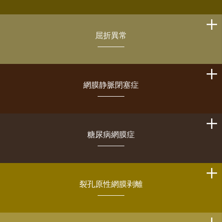
屈折異常
網膜静脈閉塞症
糖尿病網膜症
裂孔原性網膜剥離