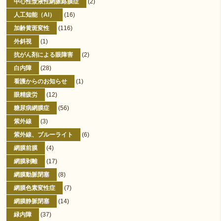
中心性漿液性網脈絡膜症
(2)
人工知能（AI）
(16)
加齢黄斑変性
(116)
外斜視
(1)
抗がん剤による眼障害
(2)
白内障
(28)
看護からのお知らせ
(1)
眼精疲労
(12)
糖尿病網膜症
(56)
紫外線
(3)
紫外線、ブルーライト
(6)
網膜前膜
(4)
網膜剥離
(17)
網膜動脈閉塞
(8)
網膜色素変性症
(7)
網膜静脈閉塞
(14)
緑内障
(37)