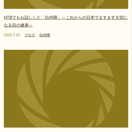
HTBでもお話しした「白内障」～これからの日本でますます大切に
なる目の健康～
2026.7.23
ブログ
白内障