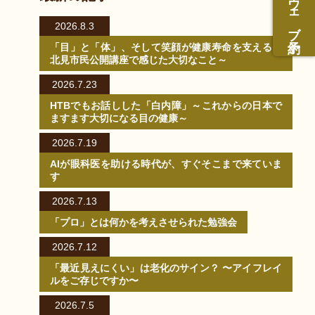
ウェブ予約
2026.8.3
「目」と「体」、そして笑顔が健康寿命を支える～
北見市民公開講座で感じた大切なこと～
2026.7.23
HTBでもお話しした「白内障」～これからの日本で
ますます大切になる目の健康～
2026.7.19
AIが眼科医を助ける時代が、すぐそこまで来ていま
す
2026.7.13
「プロ」とは何かを考えさせられた勉強会
2026.7.12
「最近見えにくい」は老化のサイン？ 〜アイフレイ
ルをご存じですか〜
2026.7.5