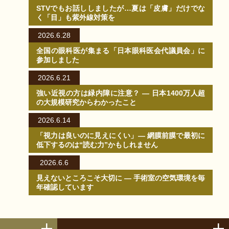
STVでもお話ししましたが…夏は「皮膚」だけでな
く「目」も紫外線対策を
2026.6.28
全国の眼科医が集まる「日本眼科医会代議員会」に
参加しました
2026.6.21
強い近視の方は緑内障に注意？ ― 日本1400万人超
の大規模研究からわかったこと
2026.6.14
「視力は良いのに見えにくい」― 網膜前膜で最初に
低下するのは“読む力”かもしれません
2026.6.6
見えないところこそ大切に ― 手術室の空気環境を毎
年確認しています