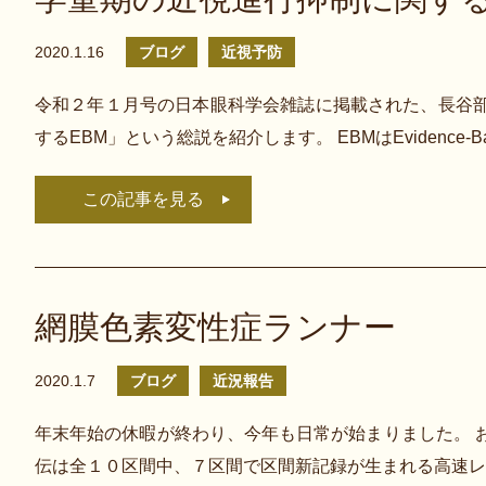
2020.1.16
ブログ
近視予防
令和２年１月号の日本眼科学会雑誌に掲載された、長谷
するEBM」という総説を紹介します。 EBMはEvidence-Base
この記事を見る
網膜色素変性症ランナー
2020.1.7
ブログ
近況報告
年末年始の休暇が終わり、今年も日常が始まりました。 
伝は全１０区間中、７区間で区間新記録が生まれる高速レ