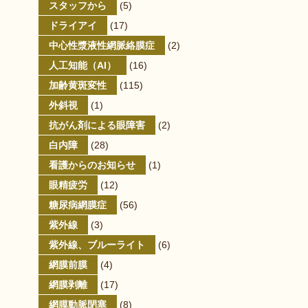
スタッフから
(5)
ドライアイ
(17)
中心性漿液性網脈絡膜症
(2)
人工知能（AI）
(16)
加齢黄斑変性
(115)
外斜視
(1)
抗がん剤による眼障害
(2)
白内障
(28)
看護からのお知らせ
(1)
眼精疲労
(12)
糖尿病網膜症
(56)
紫外線
(3)
紫外線、ブルーライト
(6)
網膜前膜
(4)
網膜剥離
(17)
網膜動脈閉塞
(8)