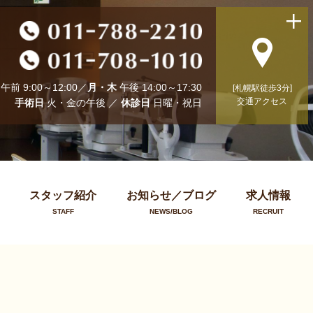
午前 9:00～12:00／
月・木
午後 14:00～17:30
[札幌駅徒歩3分]
交通アクセス
手術日
火・金の午後 ／
休診日
日曜・祝日
スタッフ紹介
お知らせ／ブログ
求人情報
STAFF
NEWS/BLOG
RECRUIT