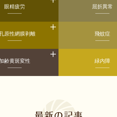
眼精疲労
屈折異常
孔原性網膜剥離
飛蚊症
加齢黄斑変性
緑内障