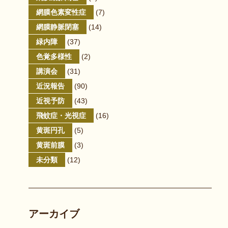
網膜色素変性症
(7)
網膜静脈閉塞
(14)
緑内障
(37)
色覚多様性
(2)
講演会
(31)
近況報告
(90)
近視予防
(43)
飛蚊症・光視症
(16)
黄斑円孔
(5)
黄斑前膜
(3)
未分類
(12)
アーカイブ