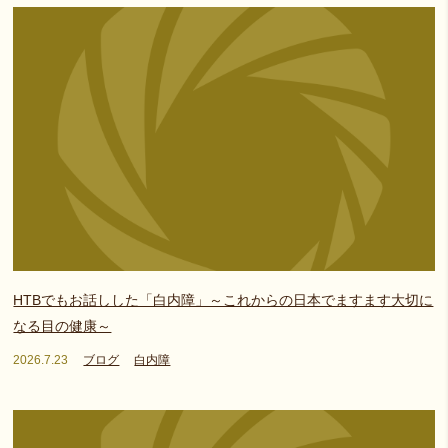
HTBでもお話しした「白内障」～これからの日本でますます大切に
なる目の健康～
2026.7.23
ブログ
白内障