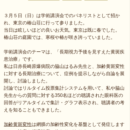
３月５日（日）は学術講演会でのパネリストとして招か
れ、東京の椿山荘に行って参りました。
当日は眩しいほどの良いお天気。東京は既に春でした。
椿山荘の庭園では、寒桜や椿が咲き誇っていました。
学術講演会のテーマは、「長期視力予後を見すえた黄斑疾
患治療」です。
私は日赤長崎原爆病院の脇山はるみ先生と、加齢黄斑変性
に対する長期治療について、症例を提示しながら自論を展
開し、討論しました。
討論ではリルタイム投票集計システムを用いて、私や脇山
先生からの質問に対する350名ほどの聴講された眼科医の
回答がリアルタイムで集計・グラフ表示され、聴講者の考
えを知ることもできました。
加齢黄斑変性
は網膜の加齢性変化を基盤として発症します