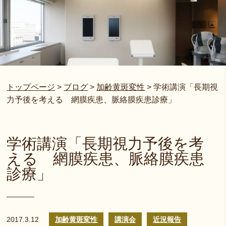
トップページ
>
ブログ
>
加齢黄斑変性
>
学術講演「長期視
力予後を考える 網膜疾患、脈絡膜疾患診療」
学術講演「長期視力予後を考
える 網膜疾患、脈絡膜疾患
診療」
2017.3.12
加齢黄斑変性
講演会
近況報告