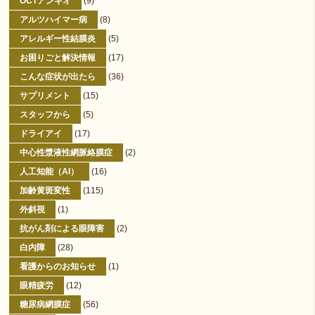
OCTアンギオ
(9)
アルツハイマー病
(8)
アレルギー性結膜炎
(5)
お困りごと解決情報
(17)
こんな症状が出たら
(36)
サプリメント
(15)
スタッフから
(5)
ドライアイ
(17)
中心性漿液性網脈絡膜症
(2)
人工知能（AI）
(16)
加齢黄斑変性
(115)
外斜視
(1)
抗がん剤による眼障害
(2)
白内障
(28)
看護からのお知らせ
(1)
眼精疲労
(12)
糖尿病網膜症
(56)