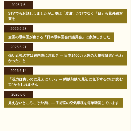
2026.7.5
STVでもお話ししましたが…夏は「皮膚」だけでなく「目」も紫外線対
策を
2026.6.28
全国の眼科医が集まる「日本眼科医会代議員会」に参加しました
2026.6.21
強い近視の方は緑内障に注意？ ― 日本1400万人超の大規模研究からわ
かったこと
2026.6.14
「視力は良いのに見えにくい」― 網膜前膜で最初に低下するのは“読む
力”かもしれません
2026.6.6
見えないところこそ大切に ― 手術室の空気環境を毎年確認しています