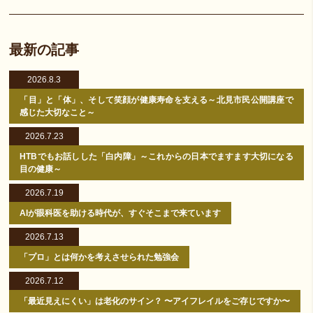
最新の記事
2026.8.3
「目」と「体」、そして笑顔が健康寿命を支える～北見市民公開講座で
感じた大切なこと～
2026.7.23
HTBでもお話しした「白内障」～これからの日本でますます大切になる
目の健康～
2026.7.19
AIが眼科医を助ける時代が、すぐそこまで来ています
2026.7.13
「プロ」とは何かを考えさせられた勉強会
2026.7.12
「最近見えにくい」は老化のサイン？ 〜アイフレイルをご存じですか〜