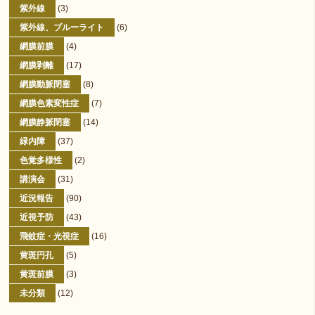
紫外線
(3)
紫外線、ブルーライト
(6)
網膜前膜
(4)
網膜剥離
(17)
網膜動脈閉塞
(8)
網膜色素変性症
(7)
網膜静脈閉塞
(14)
緑内障
(37)
色覚多様性
(2)
講演会
(31)
近況報告
(90)
近視予防
(43)
飛蚊症・光視症
(16)
黄斑円孔
(5)
黄斑前膜
(3)
未分類
(12)