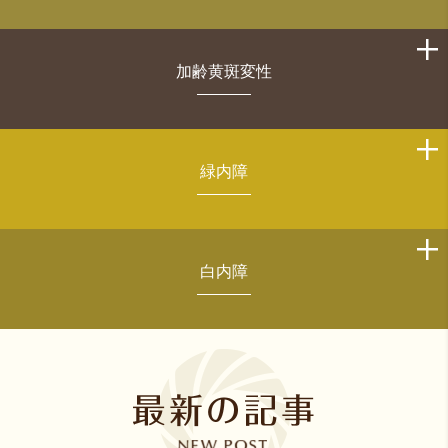
加齢黄斑変性
緑内障
白内障