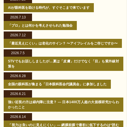
AIが眼科医を助ける時代が、すぐそこまで来ています
2026.7.13
「プロ」とは何かを考えさせられた勉強会
2026.7.12
「最近見えにくい」は老化のサイン？ 〜アイフレイルをご存じですか〜
2026.7.5
STVでもお話ししましたが…夏は「皮膚」だけでなく「目」も紫外線対
策を
2026.6.28
全国の眼科医が集まる「日本眼科医会代議員会」に参加しました
2026.6.21
強い近視の方は緑内障に注意？ ― 日本1400万人超の大規模研究からわ
かったこと
2026.6.14
「視力は良いのに見えにくい」― 網膜前膜で最初に低下するのは“読む