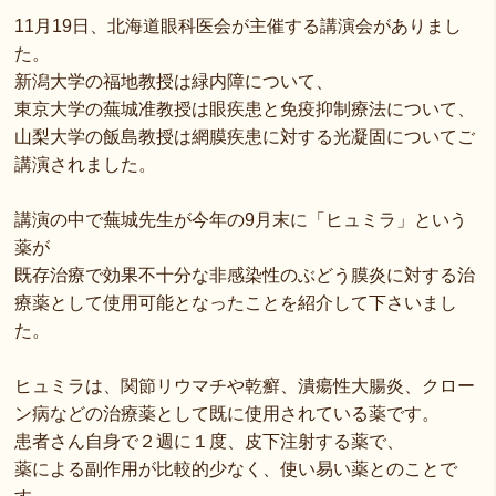
11月19日、北海道眼科医会が主催する講演会がありまし
た。
新潟大学の福地教授は緑内障について、
東京大学の蕪城准教授は眼疾患と免疫抑制療法について、
山梨大学の飯島教授は網膜疾患に対する光凝固についてご
講演されました。
講演の中で蕪城先生が今年の9月末に「ヒュミラ」という
薬が
既存治療で効果不十分な非感染性のぶどう膜炎に対する治
療薬として使用可能となったことを紹介して下さいまし
た。
ヒュミラは、関節リウマチや乾癬、潰瘍性大腸炎、クロー
ン病などの治療薬として既に使用されている薬です。
患者さん自身で２週に１度、皮下注射する薬で、
薬による副作用が比較的少なく、使い易い薬とのことで