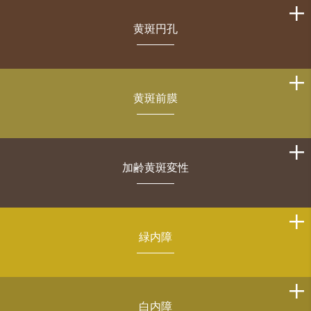
黄斑円孔
黄斑前膜
加齢黄斑変性
緑内障
白内障