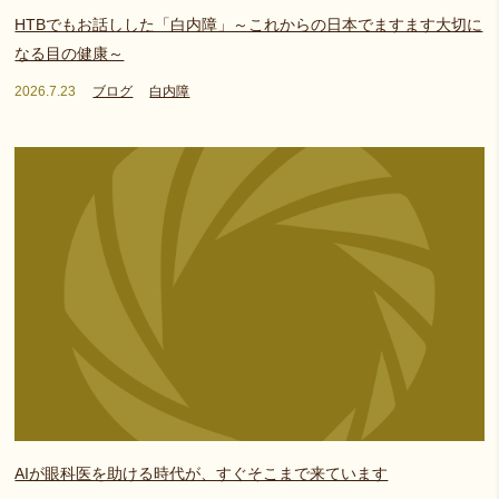
HTBでもお話しした「白内障」～これからの日本でますます大切に
なる目の健康～
2026.7.23
ブログ
白内障
AIが眼科医を助ける時代が、すぐそこまで来ています