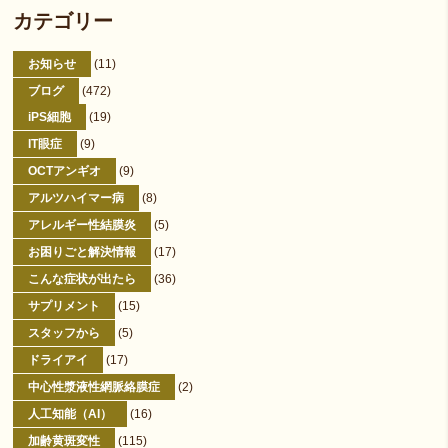
カテゴリー
お知らせ
(11)
ブログ
(472)
iPS細胞
(19)
IT眼症
(9)
OCTアンギオ
(9)
アルツハイマー病
(8)
アレルギー性結膜炎
(5)
お困りごと解決情報
(17)
こんな症状が出たら
(36)
サプリメント
(15)
スタッフから
(5)
ドライアイ
(17)
中心性漿液性網脈絡膜症
(2)
人工知能（AI）
(16)
加齢黄斑変性
(115)