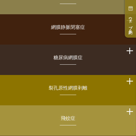
ウェブ予約
網膜静脈閉塞症
糖尿病網膜症
裂孔原性網膜剥離
飛蚊症