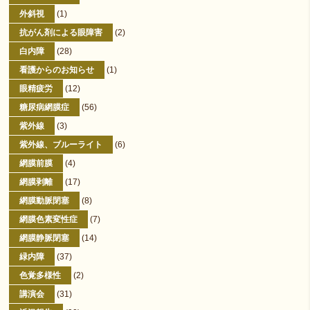
外斜視
(1)
抗がん剤による眼障害
(2)
白内障
(28)
看護からのお知らせ
(1)
眼精疲労
(12)
糖尿病網膜症
(56)
紫外線
(3)
紫外線、ブルーライト
(6)
網膜前膜
(4)
網膜剥離
(17)
網膜動脈閉塞
(8)
網膜色素変性症
(7)
網膜静脈閉塞
(14)
緑内障
(37)
色覚多様性
(2)
講演会
(31)