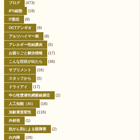
ブログ
(473)
iPS細胞
(19)
IT眼症
(9)
OCTアンギオ
(9)
アルツハイマー病
(8)
アレルギー性結膜炎
(5)
お困りごと解決情報
(17)
こんな症状が出たら
(36)
サプリメント
(16)
スタッフから
(5)
ドライアイ
(17)
中心性漿液性網脈絡膜症
(2)
人工知能（AI）
(16)
加齢黄斑変性
(116)
外斜視
(1)
抗がん剤による眼障害
(2)
白内障
(28)