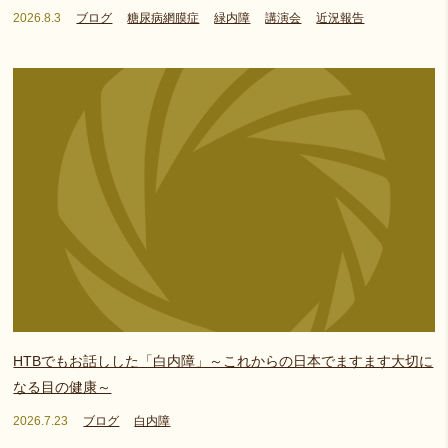
2026.8.3
ブログ
糖尿病網膜症
緑内障
講演会
近況報告
HTBでもお話しした「白内障」～これからの日本でますます大切に
なる目の健康～
2026.7.23
ブログ
白内障