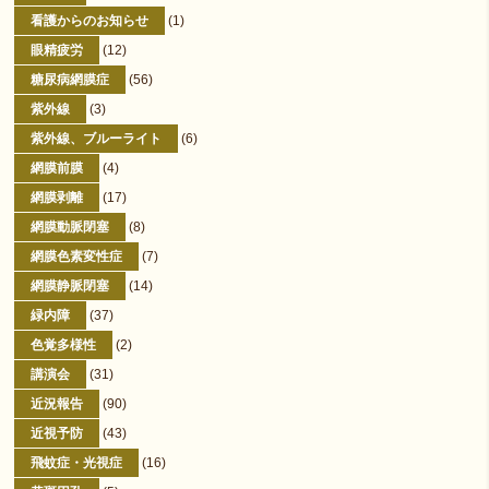
看護からのお知らせ
(1)
眼精疲労
(12)
糖尿病網膜症
(56)
紫外線
(3)
紫外線、ブルーライト
(6)
網膜前膜
(4)
網膜剥離
(17)
網膜動脈閉塞
(8)
網膜色素変性症
(7)
網膜静脈閉塞
(14)
緑内障
(37)
色覚多様性
(2)
講演会
(31)
近況報告
(90)
近視予防
(43)
飛蚊症・光視症
(16)