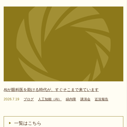
AIが眼科医を助ける時代が、すぐそこまで来ています
2026.7.19
ブログ
人工知能（AI）
緑内障
講演会
近況報告
一覧はこちら