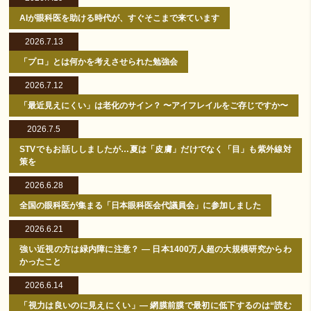
AIが眼科医を助ける時代が、すぐそこまで来ています
2026.7.13
「プロ」とは何かを考えさせられた勉強会
2026.7.12
「最近見えにくい」は老化のサイン？ 〜アイフレイルをご存じですか〜
2026.7.5
STVでもお話ししましたが…夏は「皮膚」だけでなく「目」も紫外線対
策を
2026.6.28
全国の眼科医が集まる「日本眼科医会代議員会」に参加しました
2026.6.21
強い近視の方は緑内障に注意？ ― 日本1400万人超の大規模研究からわ
かったこと
2026.6.14
「視力は良いのに見えにくい」― 網膜前膜で最初に低下するのは“読む