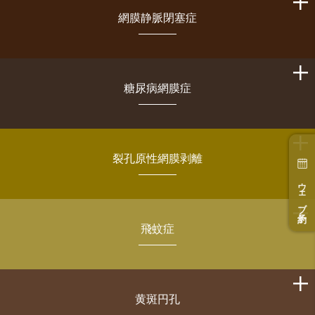
網膜静脈閉塞症
糖尿病網膜症
裂孔原性網膜剥離
ウェブ予約
飛蚊症
黄斑円孔