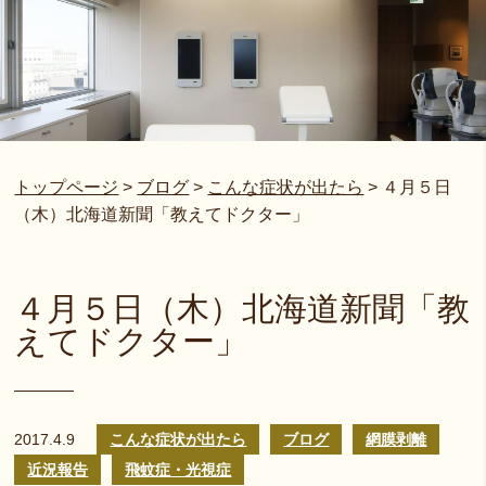
トップページ
>
ブログ
>
こんな症状が出たら
>
４月５日
（木）北海道新聞「教えてドクター」
４月５日（木）北海道新聞「教
えてドクター」
2017.4.9
こんな症状が出たら
ブログ
網膜剥離
近況報告
飛蚊症・光視症