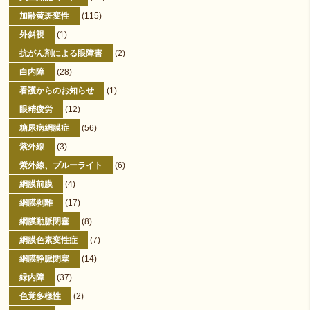
加齢黄斑変性
(115)
外斜視
(1)
抗がん剤による眼障害
(2)
白内障
(28)
看護からのお知らせ
(1)
眼精疲労
(12)
糖尿病網膜症
(56)
紫外線
(3)
紫外線、ブルーライト
(6)
網膜前膜
(4)
網膜剥離
(17)
網膜動脈閉塞
(8)
網膜色素変性症
(7)
網膜静脈閉塞
(14)
緑内障
(37)
色覚多様性
(2)