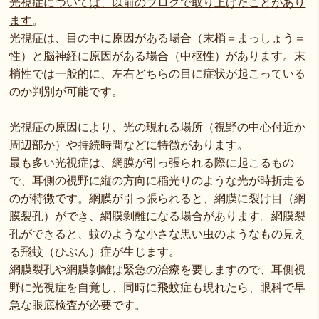
光視症については、以前のブログで取り上げたことがあり
ます
。
光視症は、目の中に原因がある場合（末梢＝まっしょう＝
性）と脳神経に原因がある場合（中枢性）があります。末
梢性では一般的に、左右どちらの目に症状が起こっている
のか判別が可能です。
光視症の原因により、光の現れる場所（視野の中心付近か
周辺部か）や持続時間などに特徴があります。
最も多い光視症は、網膜が引っ張られる際に起こるもの
で、耳側の視野に縦の方向に稲光りのような光が時折走る
のが特徴です。網膜が引っ張られると、網膜に裂け目（網
膜裂孔）ができ、網膜剝離になる場合があります。網膜裂
孔ができると、蚊のような小さな黒い虫のようなもの見え
る飛蚊（ひぶん）症が生じます。
網膜裂孔や網膜剝離は緊急の治療を要しますので、耳側視
野に光視症を自覚し、同時に飛蚊症も現れたら、眼科で早
急な眼底検査が必要です。