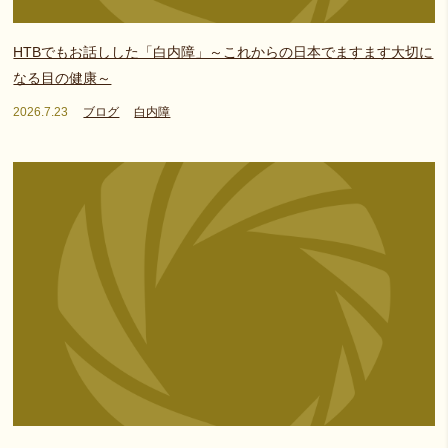
HTBでもお話しした「白内障」～これからの日本でますます大切に
なる目の健康～
2026.7.23
ブログ
白内障