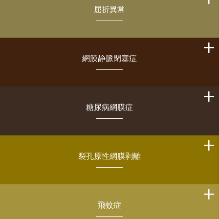
屈折異常
網膜静脈閉塞症
糖尿病網膜症
裂孔原性網膜剥離
飛蚊症