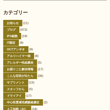
カテゴリー
お知らせ
(11)
ブログ
(472)
iPS細胞
(19)
IT眼症
(9)
OCTアンギオ
(9)
アルツハイマー病
(8)
アレルギー性結膜炎
(5)
お困りごと解決情報
(17)
こんな症状が出たら
(36)
サプリメント
(15)
スタッフから
(5)
ドライアイ
(17)
中心性漿液性網脈絡膜症
(2)
人工知能（AI）
(16)