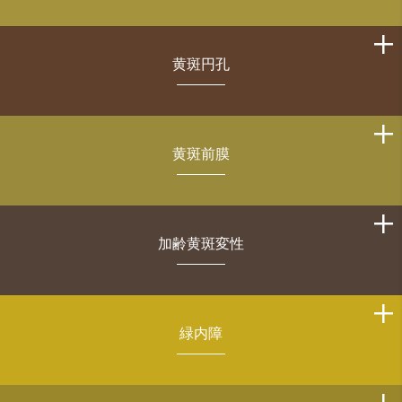
黄斑円孔
黄斑前膜
加齢黄斑変性
緑内障