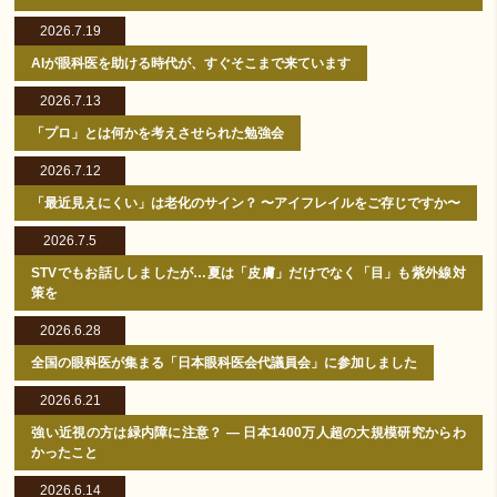
2026.7.19
AIが眼科医を助ける時代が、すぐそこまで来ています
2026.7.13
「プロ」とは何かを考えさせられた勉強会
2026.7.12
「最近見えにくい」は老化のサイン？ 〜アイフレイルをご存じですか〜
2026.7.5
STVでもお話ししましたが…夏は「皮膚」だけでなく「目」も紫外線対
策を
2026.6.28
全国の眼科医が集まる「日本眼科医会代議員会」に参加しました
2026.6.21
強い近視の方は緑内障に注意？ ― 日本1400万人超の大規模研究からわ
かったこと
2026.6.14