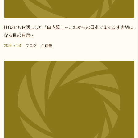
HTBでもお話しした「白内障」～これからの日本でますます大切に
なる目の健康～
2026.7.23
ブログ
白内障