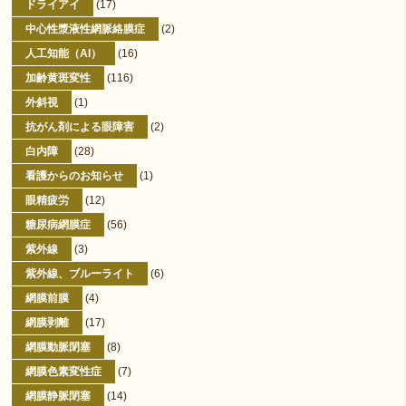
ドライアイ
(17)
中心性漿液性網脈絡膜症
(2)
人工知能（AI）
(16)
加齢黄斑変性
(116)
外斜視
(1)
抗がん剤による眼障害
(2)
白内障
(28)
看護からのお知らせ
(1)
眼精疲労
(12)
糖尿病網膜症
(56)
紫外線
(3)
紫外線、ブルーライト
(6)
網膜前膜
(4)
網膜剥離
(17)
網膜動脈閉塞
(8)
網膜色素変性症
(7)
網膜静脈閉塞
(14)