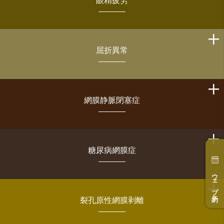
眼精疲労
屈折異常
網膜静脈閉塞症
糖尿病網膜症
ウェブ予約
裂孔原性網膜剥離