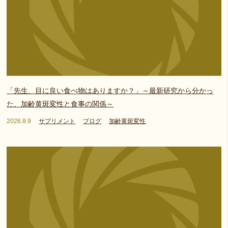
「先生、目に良い食べ物はありますか？」～最新研究から分かっ
た、加齢黄斑変性と食事の関係～
2026.8.9
サプリメント
ブログ
加齢黄斑変性