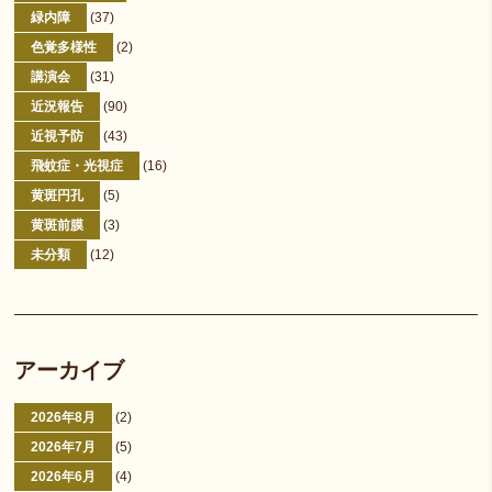
緑内障
(37)
色覚多様性
(2)
講演会
(31)
近況報告
(90)
近視予防
(43)
飛蚊症・光視症
(16)
黄斑円孔
(5)
黄斑前膜
(3)
未分類
(12)
アーカイブ
2026年8月
(2)
2026年7月
(5)
2026年6月
(4)