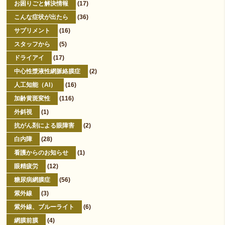
お困りごと解決情報
(17)
こんな症状が出たら
(36)
サプリメント
(16)
スタッフから
(5)
ドライアイ
(17)
中心性漿液性網脈絡膜症
(2)
人工知能（AI）
(16)
加齢黄斑変性
(116)
外斜視
(1)
抗がん剤による眼障害
(2)
白内障
(28)
看護からのお知らせ
(1)
眼精疲労
(12)
糖尿病網膜症
(56)
紫外線
(3)
紫外線、ブルーライト
(6)
網膜前膜
(4)