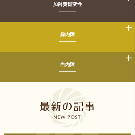
加齢黄斑変性
緑内障
白内障