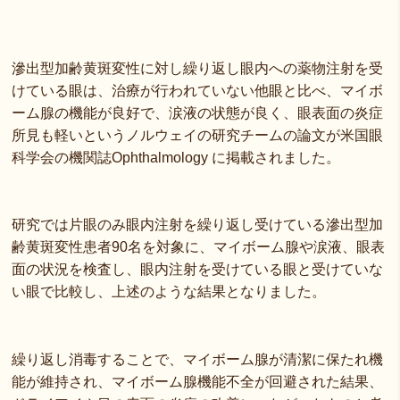
滲出型加齢黄斑変性に対し繰り返し眼内への薬物注射を受
けている眼は、治療が行われていない他眼と比べ、マイボ
ーム腺の機能が良好で、涙液の状態が良く、眼表面の炎症
所見も軽いというノルウェイの研究チームの論文が米国眼
科学会の機関誌Ophthalmology に掲載されました。
研究では片眼のみ眼内注射を繰り返し受けている滲出型加
齢黄斑変性患者90名を対象に、マイボーム腺や涙液、眼表
面の状況を検査し、眼内注射を受けている眼と受けていな
い眼で比較し、上述のような結果となりました。
繰り返し消毒することで、マイボーム腺が清潔に保たれ機
能が維持され、マイボーム腺機能不全が回避された結果、