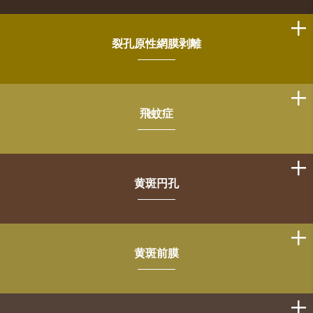
裂孔原性網膜剥離
飛蚊症
黄斑円孔
黄斑前膜