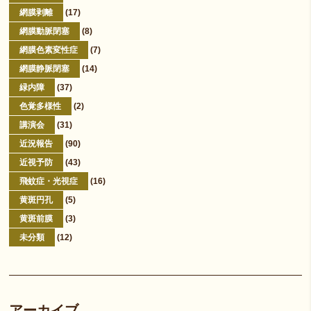
網膜剥離
(17)
網膜動脈閉塞
(8)
網膜色素変性症
(7)
網膜静脈閉塞
(14)
緑内障
(37)
色覚多様性
(2)
講演会
(31)
近況報告
(90)
近視予防
(43)
飛蚊症・光視症
(16)
黄斑円孔
(5)
黄斑前膜
(3)
未分類
(12)
アーカイブ