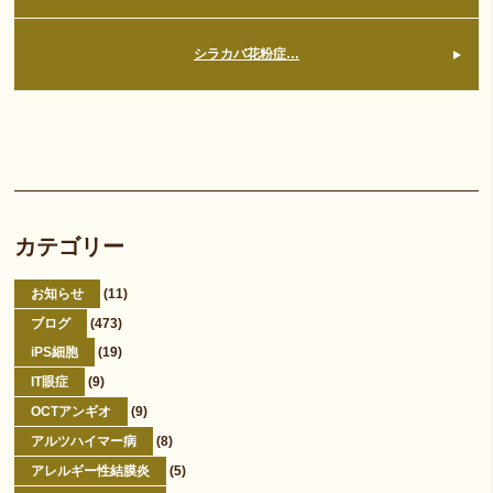
シラカバ花粉症…
カテゴリー
お知らせ
(11)
ブログ
(473)
iPS細胞
(19)
IT眼症
(9)
OCTアンギオ
(9)
アルツハイマー病
(8)
アレルギー性結膜炎
(5)