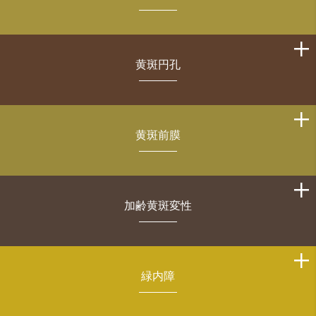
黄斑円孔
黄斑前膜
加齢黄斑変性
緑内障