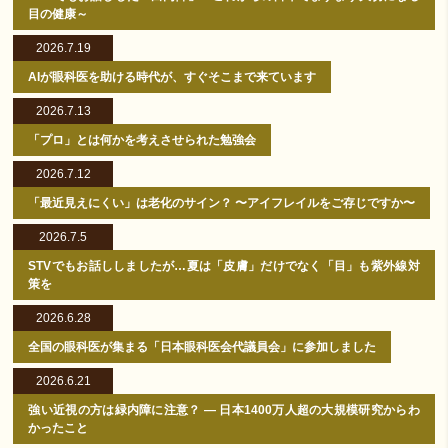
目の健康～
2026.7.19
AIが眼科医を助ける時代が、すぐそこまで来ています
2026.7.13
「プロ」とは何かを考えさせられた勉強会
2026.7.12
「最近見えにくい」は老化のサイン？ 〜アイフレイルをご存じですか〜
2026.7.5
STVでもお話ししましたが…夏は「皮膚」だけでなく「目」も紫外線対
策を
2026.6.28
全国の眼科医が集まる「日本眼科医会代議員会」に参加しました
2026.6.21
強い近視の方は緑内障に注意？ ― 日本1400万人超の大規模研究からわ
かったこと