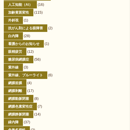
人工知能（AI）
(16)
加齢黄斑変性
(115)
外斜視
(1)
抗がん剤による眼障害
(2)
白内障
(28)
看護からのお知らせ
(1)
眼精疲労
(12)
糖尿病網膜症
(56)
紫外線
(3)
紫外線、ブルーライト
(6)
網膜前膜
(4)
網膜剥離
(17)
網膜動脈閉塞
(8)
網膜色素変性症
(7)
網膜静脈閉塞
(14)
緑内障
(37)