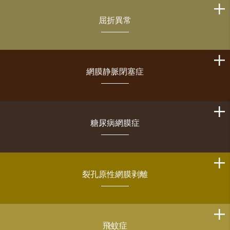
屈折異常
網膜静脈閉塞症
糖尿病網膜症
裂孔原性網膜剥離
飛蚊症