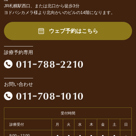
JR札幌駅西口、または北口から徒歩3分
ヨドバシカメラ様より北向かいのビルの14階になります。
ウェブ予約はこちら
診療予約専用
お問い合わせ
受付時間
診療受付
月
火
水
木
金
土
日
9:00～12:00
●
●
●
●
●
●
-