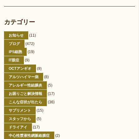
カテゴリー
お知らせ
(11)
ブログ
(472)
iPS細胞
(19)
IT眼症
(9)
OCTアンギオ
(9)
アルツハイマー病
(8)
アレルギー性結膜炎
(5)
お困りごと解決情報
(17)
こんな症状が出たら
(36)
サプリメント
(15)
スタッフから
(5)
ドライアイ
(17)
中心性漿液性網脈絡膜症
(2)