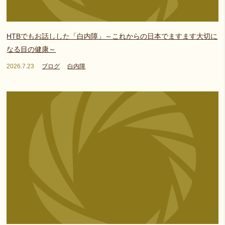
HTBでもお話しした「白内障」～これからの日本でますます大切に
なる目の健康～
2026.7.23
ブログ
白内障