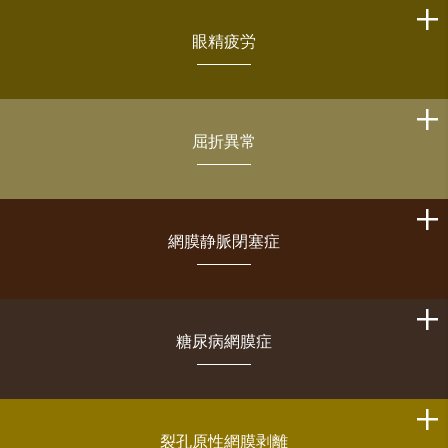
眼精疲労
屈折異常
網膜静脈閉塞症
糖尿病網膜症
裂孔原性網膜剥離