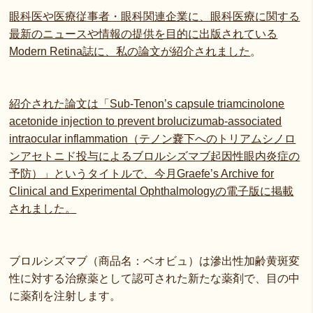
眼科医や医療従事者・眼科関連企業に、眼科医療に関する
最新のニュースや情報の提供を目的に出版されている
Modern Retina誌に、私の論文が紹介されました
。
紹介された論文は「Sub-Tenon’s capsule triamcinolone
acetonide injection to prevent brolucizumab-associated
intraocular inflammation（テノン嚢下へのトリアムシノロ
ンアセトニド投与によるブロルシズマブ起因性眼内炎症の
予防）」というタイトルで、今月Graefe’s Archive for
Clinical and Experimental Ophthalmologyの電子版に掲載
されました。
ブロルシズマブ（商品名：ベオビュ）は滲出性加齢黄斑変
性に対する治療薬として認可された新たな薬剤で、目の中
に薬剤を注射します。