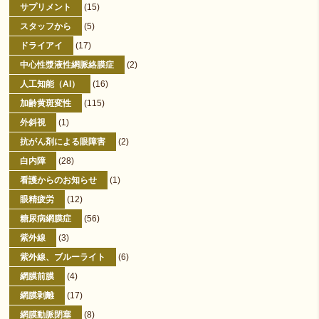
サプリメント
(15)
スタッフから
(5)
ドライアイ
(17)
中心性漿液性網脈絡膜症
(2)
人工知能（AI）
(16)
加齢黄斑変性
(115)
外斜視
(1)
抗がん剤による眼障害
(2)
白内障
(28)
看護からのお知らせ
(1)
眼精疲労
(12)
糖尿病網膜症
(56)
紫外線
(3)
紫外線、ブルーライト
(6)
網膜前膜
(4)
網膜剥離
(17)
網膜動脈閉塞
(8)