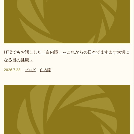
HTBでもお話しした「白内障」～これからの日本でますます大切に
なる目の健康～
2026.7.23
ブログ
白内障