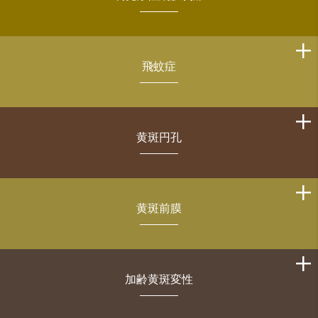
飛蚊症
黄斑円孔
黄斑前膜
加齢黄斑変性