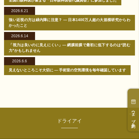
全国の眼科医が集まる「日本眼科医会代議員会」に参加しました
2026.6.21
強い近視の方は緑内障に注意？ ― 日本1400万人超の大規模研究からわ
かったこと
2026.6.14
「視力は良いのに見えにくい」― 網膜前膜で最初に低下するのは“読む
力”かもしれません
2026.6.6
見えないところこそ大切に ― 手術室の空気環境を毎年確認しています
ウェブ予約
ドライアイ