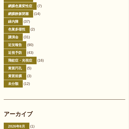
網膜色素変性症
(7)
網膜静脈閉塞
(14)
緑内障
(37)
色覚多様性
(2)
講演会
(31)
近況報告
(90)
近視予防
(43)
飛蚊症・光視症
(16)
黄斑円孔
(5)
黄斑前膜
(3)
未分類
(12)
アーカイブ
2026年8月
(1)