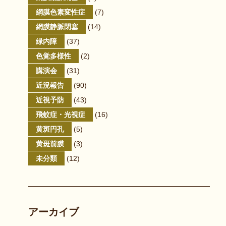
網膜色素変性症
(7)
網膜静脈閉塞
(14)
緑内障
(37)
色覚多様性
(2)
講演会
(31)
近況報告
(90)
近視予防
(43)
飛蚊症・光視症
(16)
黄斑円孔
(5)
黄斑前膜
(3)
未分類
(12)
アーカイブ