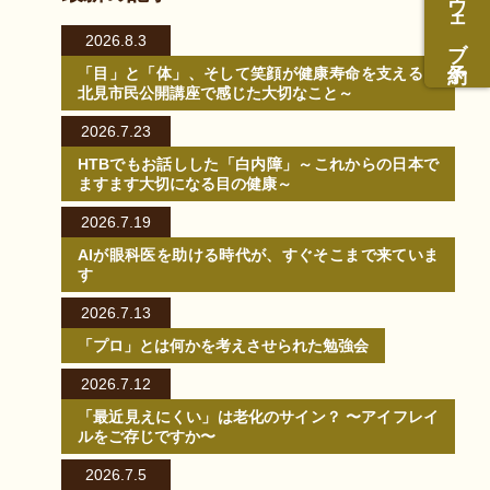
ウェブ予約
2026.8.3
「目」と「体」、そして笑顔が健康寿命を支える～
北見市民公開講座で感じた大切なこと～
2026.7.23
HTBでもお話しした「白内障」～これからの日本で
ますます大切になる目の健康～
2026.7.19
AIが眼科医を助ける時代が、すぐそこまで来ていま
す
2026.7.13
「プロ」とは何かを考えさせられた勉強会
2026.7.12
「最近見えにくい」は老化のサイン？ 〜アイフレイ
ルをご存じですか〜
2026.7.5