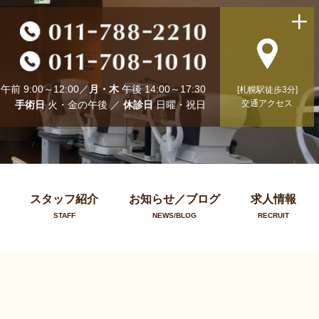
午前 9:00～12:00／
月・木
午後 14:00～17:30
[札幌駅徒歩3分]
交通アクセス
手術日
火・金の午後 ／
休診日
日曜・祝日
スタッフ紹介
お知らせ／ブログ
求人情報
STAFF
NEWS/BLOG
RECRUIT