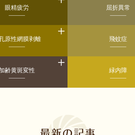
眼精疲労
屈折異常
孔原性網膜剥離
飛蚊症
加齢黄斑変性
緑内障