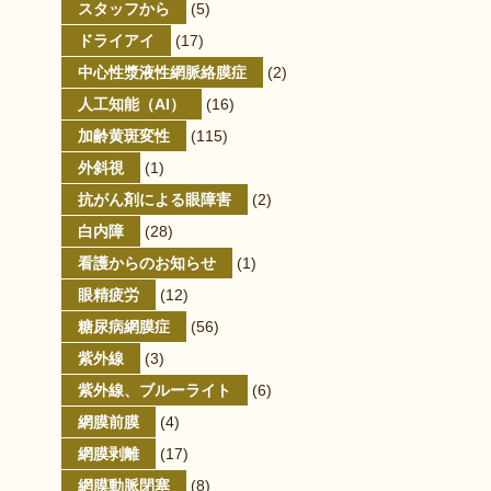
スタッフから
(5)
ドライアイ
(17)
中心性漿液性網脈絡膜症
(2)
人工知能（AI）
(16)
加齢黄斑変性
(115)
外斜視
(1)
抗がん剤による眼障害
(2)
白内障
(28)
看護からのお知らせ
(1)
眼精疲労
(12)
糖尿病網膜症
(56)
紫外線
(3)
紫外線、ブルーライト
(6)
網膜前膜
(4)
網膜剥離
(17)
網膜動脈閉塞
(8)