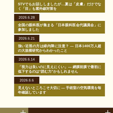
STVでもお話ししましたが…夏は「皮膚」だけでな
く「目」も紫外線対策を
2026.6.28
全国の眼科医が集まる「日本眼科医会代議員会」に
参加しました
2026.6.21
強い近視の方は緑内障に注意？ ― 日本1400万人超
の大規模研究からわかったこと
2026.6.14
「視力は良いのに見えにくい」― 網膜前膜で最初に
低下するのは“読む力”かもしれません
2026.6.6
見えないところこそ大切に ― 手術室の空気環境を毎
年確認しています