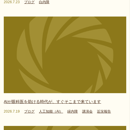
2026.7.23
ブログ
白内障
AIが眼科医を助ける時代が、すぐそこまで来ています
2026.7.19
ブログ
人工知能（AI）
緑内障
講演会
近況報告