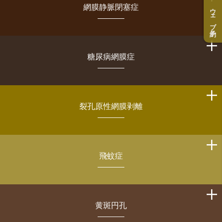
網膜静脈閉塞症
ウェブ予約
糖尿病網膜症
裂孔原性網膜剥離
飛蚊症
黄斑円孔