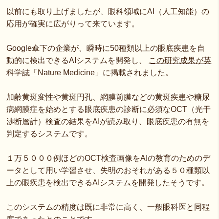
以前にも取り上げましたが、眼科領域にAI（人工知能）の
応用が確実に広がりって来ています。
Google傘下の企業が、瞬時に50種類以上の眼底疾患を自
動的に検出できるAIシステムを開発し、
この研究成果が英
科学誌「Nature Medicine」に掲載されました
。
加齢黄斑変性や黄斑円孔、網膜前膜などの黄斑疾患や糖尿
病網膜症を始めとする眼底疾患の診断に必須なOCT（光干
渉断層計）検査の結果をAIが読み取り、眼底疾患の有無を
判定するシステムです。
１万５０００例ほどのOCT検査画像をAIの教育のためのデ
ータとして用い学習させ、失明のおそれがある５０種類以
上の眼疾患を検出できるAIシステムを開発したそうです。
このシステムの精度は既に非常に高く、一般眼科医と同程