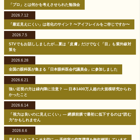
「プロ」とは何かを考えさせられた勉強会
2026.7.12
「最近見えにくい」は老化のサイン？ 〜アイフレイルをご存じですか〜
2026.7.5
STVでもお話ししましたが…夏は「皮膚」だけでなく「目」も紫外線対
策を
2026.6.28
全国の眼科医が集まる「日本眼科医会代議員会」に参加しました
2026.6.21
強い近視の方は緑内障に注意？ ― 日本1400万人超の大規模研究からわ
かったこと
2026.6.14
「視力は良いのに見えにくい」― 網膜前膜で最初に低下するのは“読む
力”かもしれません
2026.6.6
見えないところこそ大切に ― 手術室の空気環境を毎年確認しています