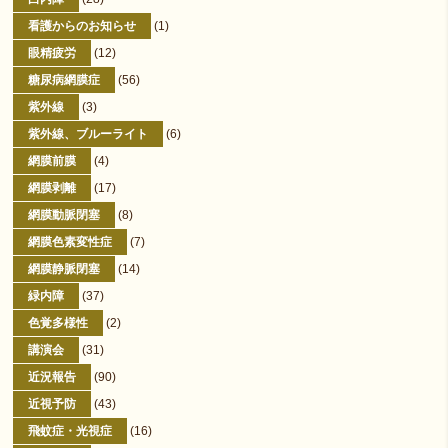
看護からのお知らせ
(1)
眼精疲労
(12)
糖尿病網膜症
(56)
紫外線
(3)
紫外線、ブルーライト
(6)
網膜前膜
(4)
網膜剥離
(17)
網膜動脈閉塞
(8)
網膜色素変性症
(7)
網膜静脈閉塞
(14)
緑内障
(37)
色覚多様性
(2)
講演会
(31)
近況報告
(90)
近視予防
(43)
飛蚊症・光視症
(16)