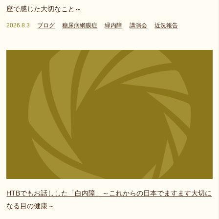
座で感じた大切なこと～
2026.8.3
ブログ
糖尿病網膜症
緑内障
講演会
近況報告
HTBでもお話しした「白内障」～これからの日本でますます大切に
なる目の健康～