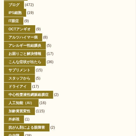
ブログ
(472)
iPS細胞
(19)
IT眼症
(9)
OCTアンギオ
(9)
アルツハイマー病
(8)
アレルギー性結膜炎
(5)
お困りごと解決情報
(17)
こんな症状が出たら
(36)
サプリメント
(15)
スタッフから
(5)
ドライアイ
(17)
中心性漿液性網脈絡膜症
(2)
人工知能（AI）
(16)
加齢黄斑変性
(115)
外斜視
(1)
抗がん剤による眼障害
(2)
白内障
(28)