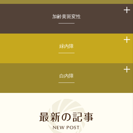
加齢黄斑変性
緑内障
白内障