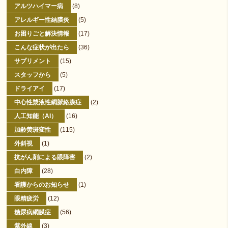
アルツハイマー病
(8)
アレルギー性結膜炎
(5)
お困りごと解決情報
(17)
こんな症状が出たら
(36)
サプリメント
(15)
スタッフから
(5)
ドライアイ
(17)
中心性漿液性網脈絡膜症
(2)
人工知能（AI）
(16)
加齢黄斑変性
(115)
外斜視
(1)
抗がん剤による眼障害
(2)
白内障
(28)
看護からのお知らせ
(1)
眼精疲労
(12)
糖尿病網膜症
(56)
紫外線
(3)