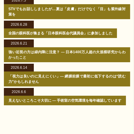
2026.7.5
STVでもお話ししましたが…夏は「皮膚」だけでなく「目」も紫外線対
策を
2026.6.28
全国の眼科医が集まる「日本眼科医会代議員会」に参加しました
2026.6.21
強い近視の方は緑内障に注意？ ― 日本1400万人超の大規模研究からわ
かったこと
2026.6.14
「視力は良いのに見えにくい」― 網膜前膜で最初に低下するのは“読む
力”かもしれません
2026.6.6
見えないところこそ大切に ― 手術室の空気環境を毎年確認しています