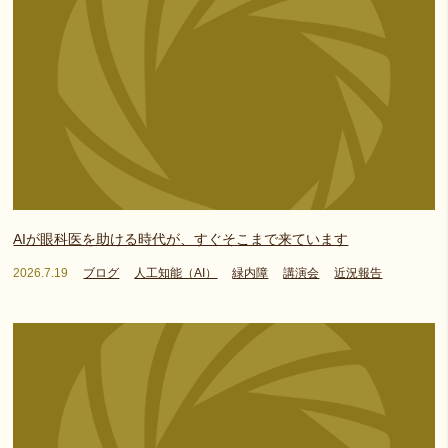
AIが眼科医を助ける時代が、すぐそこまで来ています
2026.7.19
ブログ
人工知能（AI）
緑内障
講演会
近況報告