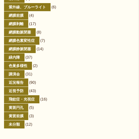
紫外線、ブルーライト
(6)
網膜前膜
(4)
網膜剥離
(17)
網膜動脈閉塞
(8)
網膜色素変性症
(7)
網膜静脈閉塞
(14)
緑内障
(37)
色覚多様性
(2)
講演会
(31)
近況報告
(90)
近視予防
(43)
飛蚊症・光視症
(16)
黄斑円孔
(5)
黄斑前膜
(3)
未分類
(12)