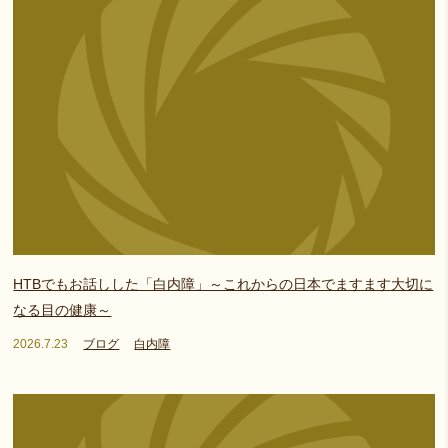
HTBでもお話しした「白内障」～これからの日本でますます大切に
なる目の健康～
2026.7.23
ブログ
白内障