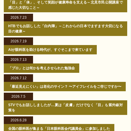
「目」と「体」、そして笑顔が健康寿命を支える～北見市民公開講座で
感じた大切なこと～
2026.7.23
HTBでもお話しした「白内障」～これからの日本でますます大切になる
目の健康～
2026.7.19
AIが眼科医を助ける時代が、すぐそこまで来ています
2026.7.13
「プロ」とは何かを考えさせられた勉強会
2026.7.12
「最近見えにくい」は老化のサイン？ 〜アイフレイルをご存じですか〜
2026.7.5
STVでもお話ししましたが…夏は「皮膚」だけでなく「目」も紫外線対
策を
2026.6.28
全国の眼科医が集まる「日本眼科医会代議員会」に参加しました