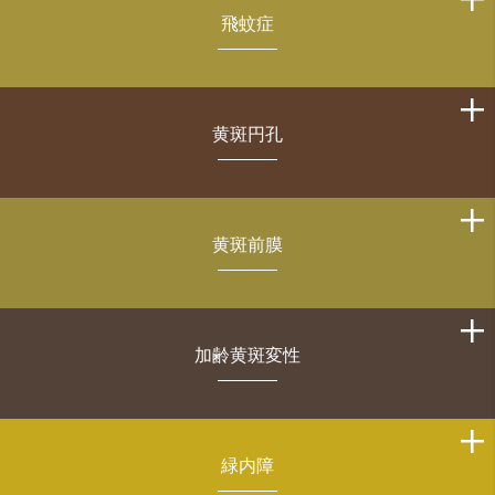
飛蚊症
黄斑円孔
黄斑前膜
加齢黄斑変性
緑内障