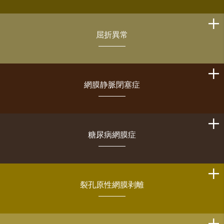
屈折異常
網膜静脈閉塞症
糖尿病網膜症
裂孔原性網膜剥離