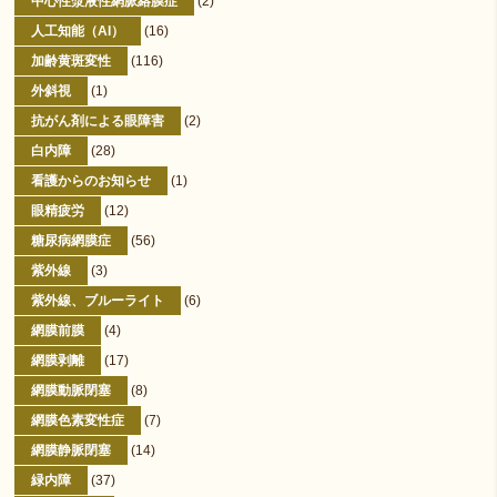
中心性漿液性網脈絡膜症
(2)
人工知能（AI）
(16)
加齢黄斑変性
(116)
外斜視
(1)
抗がん剤による眼障害
(2)
白内障
(28)
看護からのお知らせ
(1)
眼精疲労
(12)
糖尿病網膜症
(56)
紫外線
(3)
紫外線、ブルーライト
(6)
網膜前膜
(4)
網膜剥離
(17)
網膜動脈閉塞
(8)
網膜色素変性症
(7)
網膜静脈閉塞
(14)
緑内障
(37)