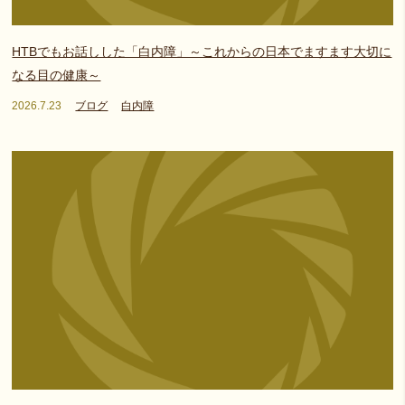
HTBでもお話しした「白内障」～これからの日本でますます大切に
なる目の健康～
2026.7.23
ブログ
白内障