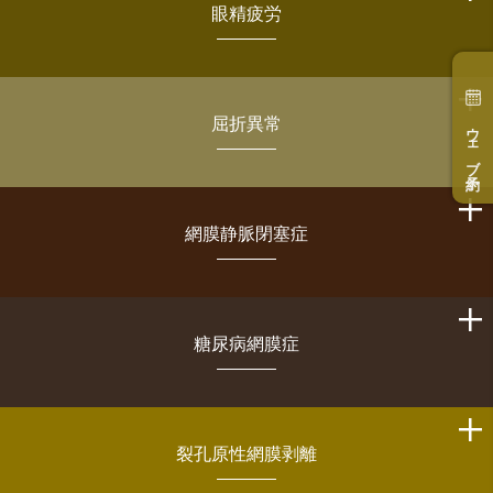
眼精疲労
屈折異常
ウェブ予約
網膜静脈閉塞症
糖尿病網膜症
裂孔原性網膜剥離