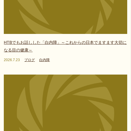
HTBでもお話しした「白内障」～これからの日本でますます大切に
なる目の健康～
2026.7.23
ブログ
白内障