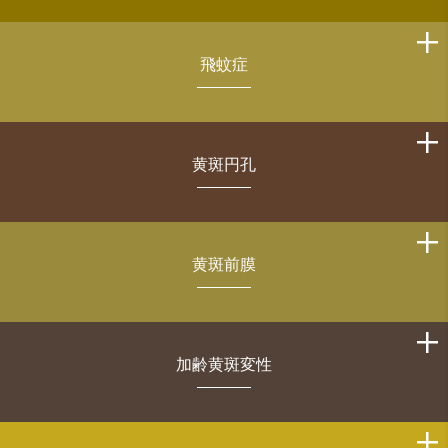
飛蚊症
黄斑円孔
黄斑前膜
加齢黄斑変性