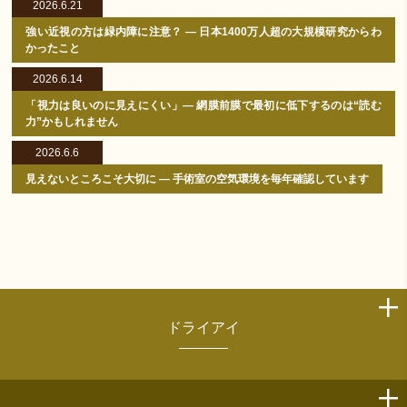
2026.6.21
強い近視の方は緑内障に注意？ ― 日本1400万人超の大規模研究からわ
かったこと
2026.6.14
「視力は良いのに見えにくい」― 網膜前膜で最初に低下するのは“読む
力”かもしれません
2026.6.6
見えないところこそ大切に ― 手術室の空気環境を毎年確認しています
ドライアイ