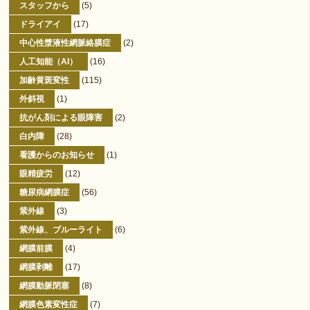
スタッフから
(5)
ドライアイ
(17)
中心性漿液性網脈絡膜症
(2)
人工知能（AI）
(16)
加齢黄斑変性
(115)
外斜視
(1)
抗がん剤による眼障害
(2)
白内障
(28)
看護からのお知らせ
(1)
眼精疲労
(12)
糖尿病網膜症
(56)
紫外線
(3)
紫外線、ブルーライト
(6)
網膜前膜
(4)
網膜剥離
(17)
網膜動脈閉塞
(8)
網膜色素変性症
(7)