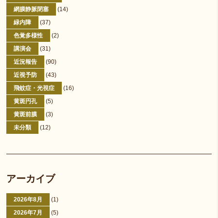
網膜静脈閉塞
(14)
緑内障
(37)
色覚多様性
(2)
講演会
(31)
近況報告
(90)
近視予防
(43)
飛蚊症・光視症
(16)
黄斑円孔
(5)
黄斑前膜
(3)
未分類
(12)
アーカイブ
2026年8月
(1)
2026年7月
(5)