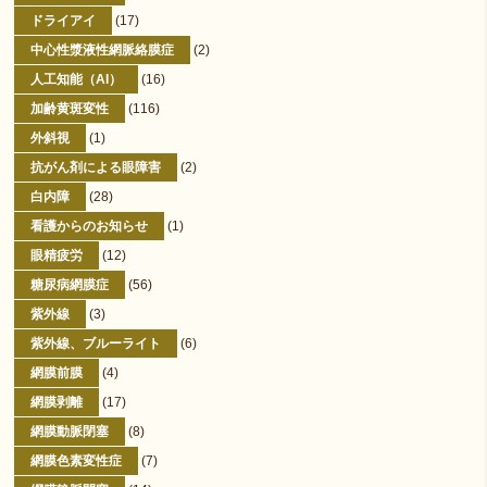
ドライアイ
(17)
中心性漿液性網脈絡膜症
(2)
人工知能（AI）
(16)
加齢黄斑変性
(116)
外斜視
(1)
抗がん剤による眼障害
(2)
白内障
(28)
看護からのお知らせ
(1)
眼精疲労
(12)
糖尿病網膜症
(56)
紫外線
(3)
紫外線、ブルーライト
(6)
網膜前膜
(4)
網膜剥離
(17)
網膜動脈閉塞
(8)
網膜色素変性症
(7)