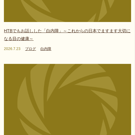
HTBでもお話しした「白内障」～これからの日本でますます大切に
なる目の健康～
2026.7.23
ブログ
白内障