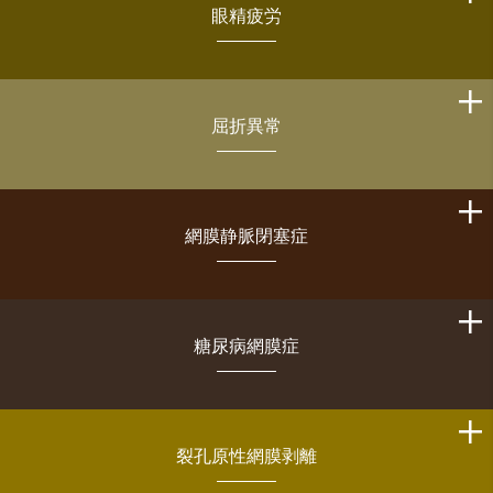
眼精疲労
屈折異常
網膜静脈閉塞症
糖尿病網膜症
裂孔原性網膜剥離