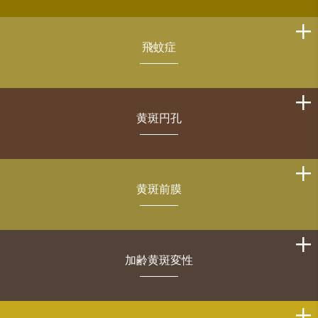
飛蚊症
黄斑円孔
黄斑前膜
加齢黄斑変性