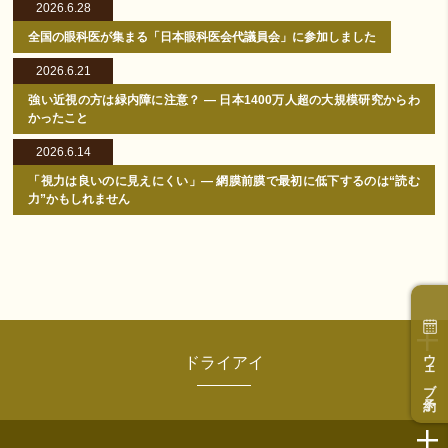
2026.6.28
全国の眼科医が集まる「日本眼科医会代議員会」に参加しました
2026.6.21
強い近視の方は緑内障に注意？ ― 日本1400万人超の大規模研究からわ
かったこと
2026.6.14
「視力は良いのに見えにくい」― 網膜前膜で最初に低下するのは“読む
力”かもしれません
ウェブ予約
ドライアイ