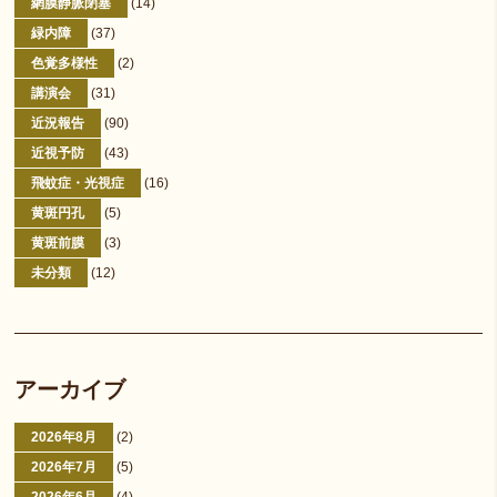
網膜静脈閉塞
(14)
緑内障
(37)
色覚多様性
(2)
講演会
(31)
近況報告
(90)
近視予防
(43)
飛蚊症・光視症
(16)
黄斑円孔
(5)
黄斑前膜
(3)
未分類
(12)
アーカイブ
2026年8月
(2)
2026年7月
(5)