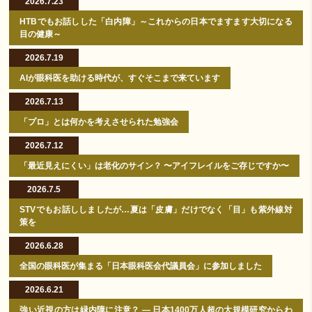
2026.7.23
HTBでもお話しした「白内障」～これからの日本でますます大切になる
目の健康～
2026.7.19
AIが眼科医を助ける時代が、すぐそこまで来ています
2026.7.13
「プロ」とは何かを考えさせられた勉強会
2026.7.12
「最近見えにくい」は老化のサイン？ 〜アイフレイルをご存じですか〜
2026.7.5
STVでもお話ししましたが…夏は「皮膚」だけでなく「目」も紫外線対
策を
2026.6.28
全国の眼科医が集まる「日本眼科医会代議員会」に参加しました
2026.6.21
強い近視の方は緑内障に注意？ ― 日本1400万人超の大規模研究からわ