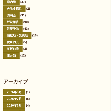
緑内障
(37)
色覚多様性
(2)
講演会
(31)
近況報告
(90)
近視予防
(43)
飛蚊症・光視症
(16)
黄斑円孔
(5)
黄斑前膜
(3)
未分類
(12)
アーカイブ
2026年8月
(1)
2026年7月
(5)
2026年6月
(4)