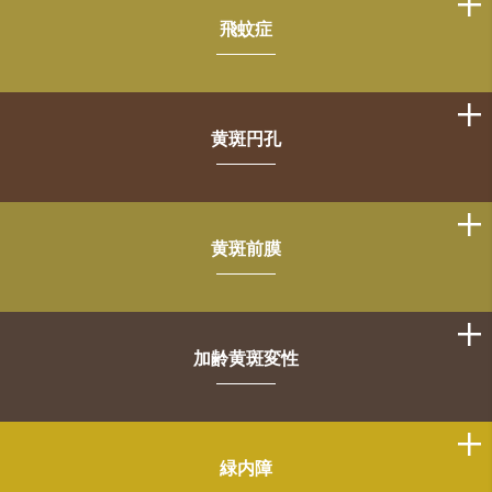
飛蚊症
黄斑円孔
黄斑前膜
加齢黄斑変性
緑内障