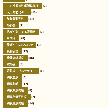
中心性漿液性網脈絡膜症
(2)
人工知能（AI）
(16)
加齢黄斑変性
(115)
外斜視
(1)
抗がん剤による眼障害
(2)
白内障
(28)
看護からのお知らせ
(1)
眼精疲労
(12)
糖尿病網膜症
(56)
紫外線
(3)
紫外線、ブルーライト
(6)
網膜前膜
(4)
網膜剥離
(17)
網膜動脈閉塞
(8)
網膜色素変性症
(7)
網膜静脈閉塞
(14)