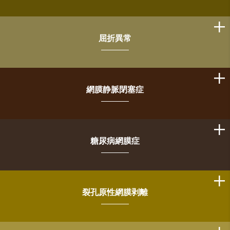
屈折異常
網膜静脈閉塞症
糖尿病網膜症
裂孔原性網膜剥離