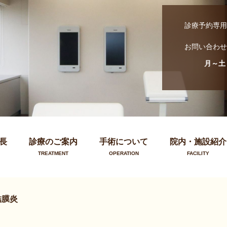
診療予約専用
お問い合わせ
月～土
長
診療のご案内
手術について
院内・施設紹介
TREATMENT
OPERATION
FACILITY
結膜炎