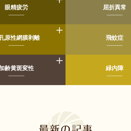
眼精疲労
屈折異常
孔原性網膜剥離
飛蚊症
加齢黄斑変性
緑内障