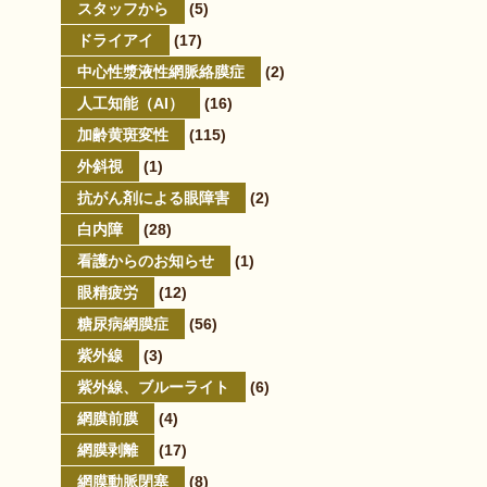
スタッフから
(5)
ドライアイ
(17)
中心性漿液性網脈絡膜症
(2)
人工知能（AI）
(16)
加齢黄斑変性
(115)
外斜視
(1)
抗がん剤による眼障害
(2)
白内障
(28)
看護からのお知らせ
(1)
眼精疲労
(12)
糖尿病網膜症
(56)
紫外線
(3)
紫外線、ブルーライト
(6)
網膜前膜
(4)
網膜剥離
(17)
網膜動脈閉塞
(8)