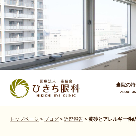
当院の特
ABOUT US
トップページ
>
ブログ
>
近況報告
>
黄砂とアレルギー性