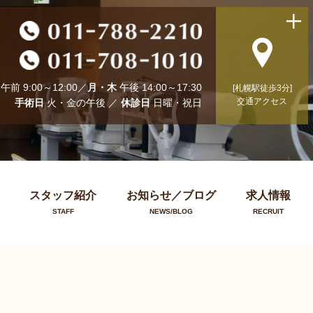
午前 9:00～12:00／
月・木
午後 14:00～17:30
[札幌駅徒歩3分]
交通アクセス
手術日
火・金の午後 ／
休診日
日曜・祝日
スタッフ紹介
お知らせ／ブログ
求人情報
STAFF
NEWS/BLOG
RECRUIT