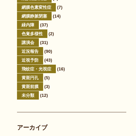
網膜色素変性症
(7)
網膜静脈閉塞
(14)
緑内障
(37)
色覚多様性
(2)
講演会
(31)
近況報告
(90)
近視予防
(43)
飛蚊症・光視症
(16)
黄斑円孔
(5)
黄斑前膜
(3)
未分類
(12)
アーカイブ