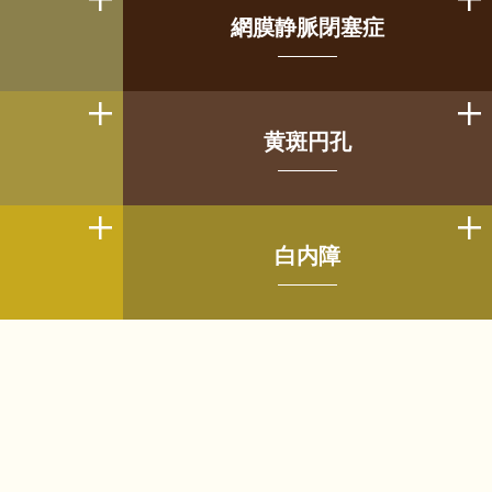
網膜静脈閉塞症
黄斑円孔
白内障